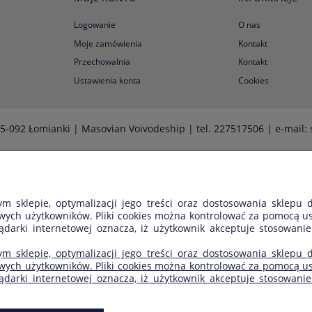
Logowanie
O nas
Moje zamówienia
Kontakt
Przechowalnia
Kontakt
Ustawienia konta
Cookies
5-092 Łomianki | Masovian Voivodeship | tel.
227517506
| e-mail:
Sklep internetowy Shoper.pl
ym sklepie, optymalizacji jego treści oraz dostosowania sklepu
ych użytkowników. Pliki cookies można kontrolować za pomocą usta
darki internetowej oznacza, iż użytkownik akceptuje stosowanie
ym sklepie, optymalizacji jego treści oraz dostosowania sklepu
ych użytkowników. Pliki cookies można kontrolować za pomocą usta
arki internetowej oznacza, iż użytkownik akceptuje stosowanie 