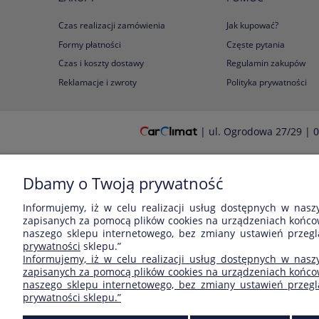
Czas realizacji zamówienia
Jak kupować?
Formy płatności
Częste pytania
Czas i koszty dostawy
Regulamin zakupów
Reklamacje i zwroty
Polityka prywatności
| ul. Ogrodowa 27/29 | 0
Dbamy o Twoją prywatność
Informujemy, iż w celu realizacji usług dostępnych w nasz
zapisanych za pomocą plików cookies na urządzeniach końcow
naszego sklepu internetowego, bez zmiany ustawień przeglą
prywatności
sklepu.”
Informujemy, iż w celu realizacji usług dostępnych w nasz
zapisanych za pomocą plików cookies na urządzeniach końcow
naszego sklepu internetowego, bez zmiany ustawień przegląd
prywatności sklepu.”