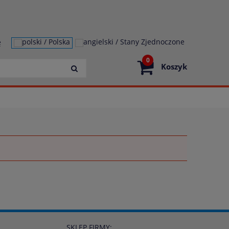
ę
0
Koszyk
SKLEP FIRMY: