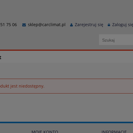
51 75 06
sklep@carclimat.pl
Zarejestruj się
Zaloguj si
t
dukt jest niedostępny.
MOJE KONTO
INFORMACJE