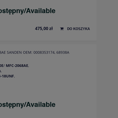
475,00 zł
DO KOSZYKA
068AE SANDEN OEM: 0008353174, 68938A
0E
/
MFC-2068AE
,
m
,
8-18UNF
,