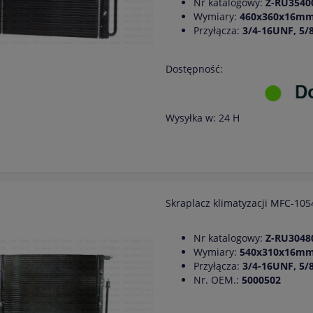
Nr katalogowy:
Z-RU3540
Wymiary:
460x360x16m
Przyłącza:
3/4-16UNF, 5/
Dostępność:
Wysyłka w:
24 H
Skraplacz klimatyzacji MFC-1
Nr katalogowy:
Z-RU3048
Wymiary:
540x310x16m
Przyłącza:
3/4-16UNF, 5/
Nr. OEM.:
5000502