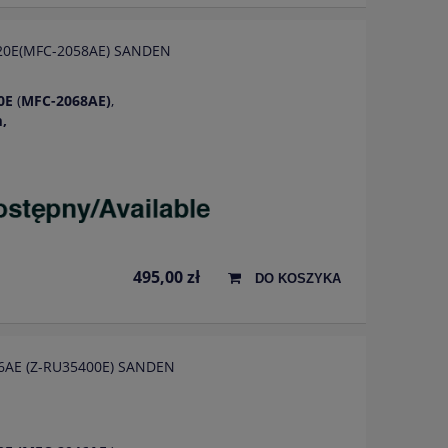
5520E(MFC-2058AE) SANDEN
0E
(
MFC-2068AE)
,
,
495,00 zł
DO KOSZYKA
046AE (Z-RU35400E) SANDEN