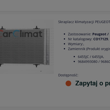
Skraplacz klimatyzacji PEUGEOT
Zastosowanie:
Peugeot /
Nr katalogowy:
CO17129
,
Wymiary:,
Zamiennik (Produkt oryg
6455JC / 6455JA,
9684993080 / 9686
Dostępność: