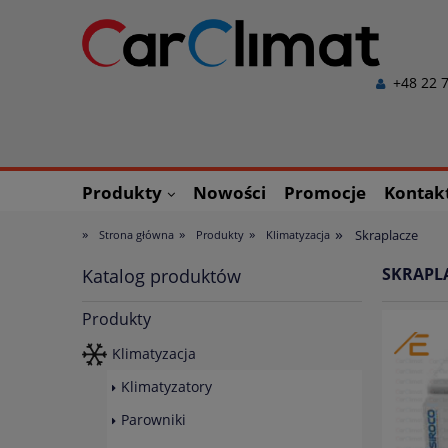
+48 22 7
Produkty
Nowości
Promocje
Kontak
»
»
»
»
Skraplacze
Strona główna
Produkty
Klimatyzacja
SKRAPL
Katalog produktów
Produkty
Klimatyzacja
Klimatyzatory
Parowniki