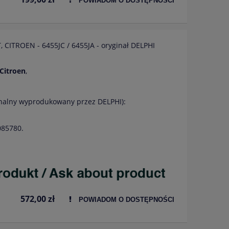
POWIADOM O DOSTĘPNOŚCI
, CITROEN - 6455JC / 6455JA - oryginał DELPHI
 Citroen
,
inalny wyprodukowany przez DELPHI):
085780.
572,00 zł
POWIADOM O DOSTĘPNOŚCI