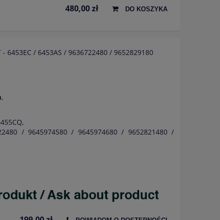
480,00 zł
DO KOSZYKA
T - 6453EC / 6453AS / 9636722480 / 9652829180
m
,
6455CQ,
22480 / 9645974580 / 9645974680 / 9652821480 /
199,00 zł