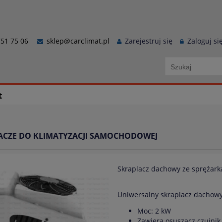
51 75 06
sklep@carclimat.pl
Zarejestruj się
Zaloguj si
t
ACZE DO KLIMATYZACJI SAMOCHODOWEJ
Skraplacz dachowy ze sprężark
Uniwersalny skraplacz dachow
Moc: 2 kW
Zawiera osuszacz czujnik 