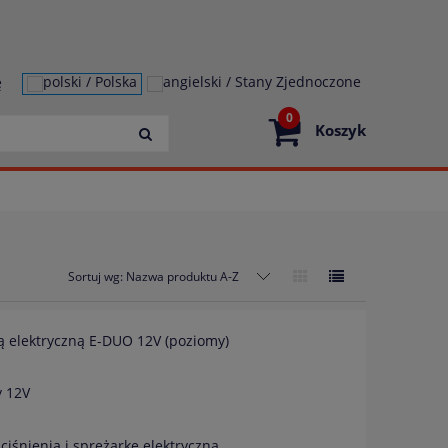
ę
0
Koszyk
Sortuj wg:
Nazwa produktu A-Z
ą elektryczną E-DUO 12V (poziomy)
y 12V
ciśnienia i sprężarkę elektryczną