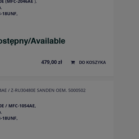
0E (MFC-2046AE
),
m
,
8-18UNF,
479,00 zł
DO KOSZYKA
054AE / Z-RU30480E SANDEN OEM. 5000502
0E /
MFC-1054AE,
m
,
8-18UNF,