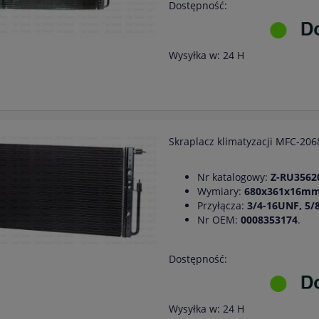
Dostępność:
Wysyłka w:
24 H
Skraplacz klimatyzacji MFC-2
Nr katalogowy:
Z-RU3562
Wymiary:
680x361x16m
Przyłącza:
3/4-16UNF, 5/
Nr OEM:
0008353174
.
Dostępność:
Wysyłka w:
24 H