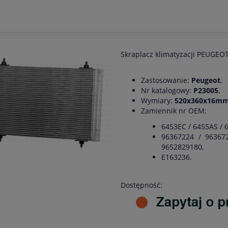
Skraplacz klimatyzacji PEUGEO
Zastosowanie:
Peugeot
,
Nr katalogowy:
P23005
,
Wymiary:
520x360x16m
Zamiennik nr OEM:
6453EC / 6455AS / 
96367224 / 96367
9652829180,
E163236.
Dostępność: