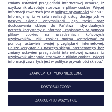
zmiany ustawień przeglądarki internetowej oznacza, iż
użytkownik akceptuje stosowanie plików cookies. Więcej
informacji zawartych jest w
polityce prywatności
sklepu.”
ZAKUPY
Informujemy, iż w celu realizacji usług dostępnych w
naszym sklepie, optymalizacji jego treści oraz
dostosowania sklepu do Państwa indywidualnych
POMOC
potrzeb korzystamy z informacji zapisanych za pomocą
plików cookies na urządzeniach końcowych
użytkowników. Pliki cookies można kontrolować za
MOJE KONTO
pomocą ustawień swojej przeglądarki internetowej.
Dalsze korzystanie z naszego sklepu internetowego, bez
zmiany ustawień przeglądarki internetowej oznacza, iż
INFORMACJE
użytkownik akceptuje stosowanie plików cookies. Więcej
informacji zawartych jest w polityce prywatności sklepu.”
SKLEP FIRMY:
ZAAKCEPTUJ TYLKO NIEZBĘDNE
DOSTOSUJ ZGODY
| ul. Ogrodowa 27/29 | 05-092 Łomianki | Masovian
Voivodeship | tel.
227517506
| e-mail:
sklep@carclimat.pl
| NIP:
1182112230
ZAAKCEPTUJ WSZYSTKIE