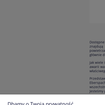
Dostępne
znajdują
powietrza
głównie d
Jak wiele
awarii wa
właściweg
Przedstaw
Eberspach
wszechstr
Jesteśmy 
Jako uzup
Dbamy o Twoją prywatność
redukcje,