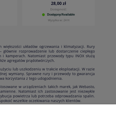
28,00 zł
Dostępność:
Wysyłka w:
24 H
większości układów ogrzewania i klimatyzacji. Rury
– głównie rozprowadzenie lub dostarczenie ciepłego
ch i kamperach. Natomiast przewody typu INOX służą
akże agregatów prądotwórczych.
życiu lub uszkodzeniu w trakcie eksploatacji. W razie
będnej wymiany. Sprawne rury i przewody to gwarancja
wa korzystania z tego udogodnienia.
 stosowane w urządzeniach takich marek, jak Webasto,
zamienne. Natomiast ich zastosowanie jest niezwykle
rybucja powietrza lub potrzeba odprowadzania spalin.
spokoić wszelkie oczekiwania naszych klientów.
znajdują się dyfuzory i wyloty powietrza, łączniki,
trza i montażu wspomnianych przewodów. Zapraszamy do