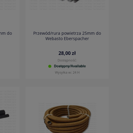
2mm do
Przewód/rura powietrza 25mm do
Webasto Eberspacher
28,00 zł
Dostępność:
Wysyłka w:
24 H