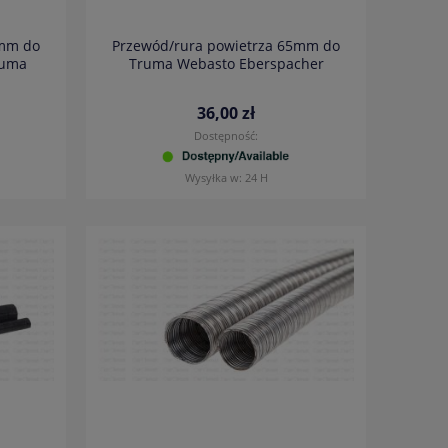
0mm do
Przewód/rura powietrza 65mm do
ruma
Truma Webasto Eberspacher
36,00 zł
Dostępność:
Wysyłka w:
24 H