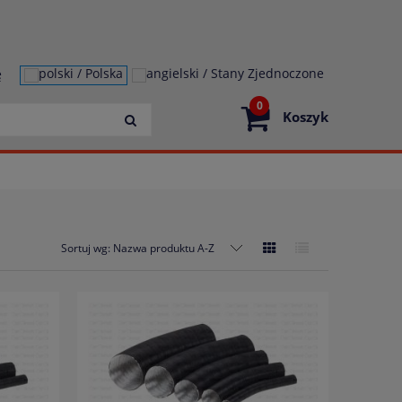
ę
0
Koszyk
Sortuj wg:
Nazwa produktu A-Z