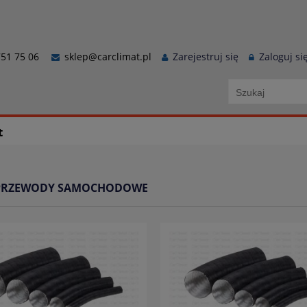
51 75 06
sklep@carclimat.pl
Zarejestruj się
Zaloguj si
t
 PRZEWODY SAMOCHODOWE