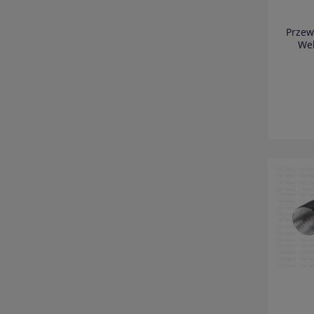
Przew
Web