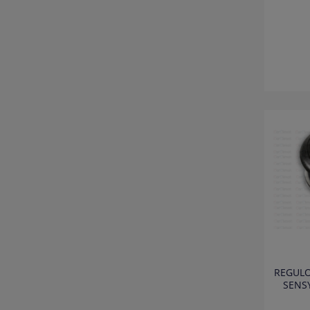
REGULO
SENSY