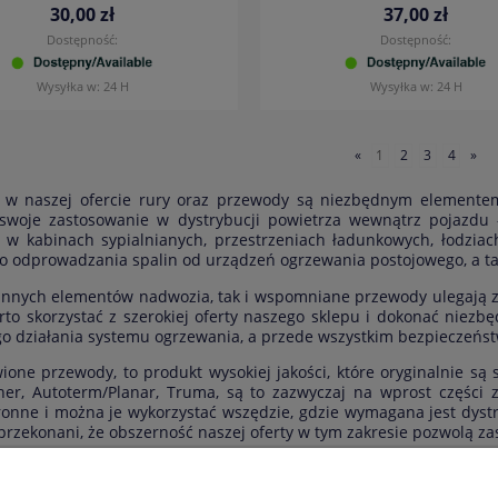
30,00 zł
37,00 zł
Dostępność:
Dostępność:
Wysyłka w:
24 H
Wysyłka w:
24 H
«
1
2
3
4
»
 w naszej ofercie rury oraz przewody są niezbędnym elementem 
 swoje zastosowanie w dystrybucji powietrza wewnątrz pojazdu 
 w kabinach sypialnianych, przestrzeniach ładunkowych, łodzia
o odprowadzania spalin od urządzeń ogrzewania postojowego, a t
 innych elementów nadwozia, tak i wspomniane przewody ulegają zu
rto skorzystać z szerokiej oferty naszego sklepu i dokonać niez
o działania systemu ogrzewania, a przede wszystkim bezpieczeńst
ione przewody, to produkt wysokiej jakości, które oryginalnie są
er, Autoterm/Planar, Truma, są to zazwyczaj na wprost części 
onne i można je wykorzystać wszędzie, gdzie wymagana jest dyst
przekonani, że obszerność naszej oferty w tym zakresie pozwolą za
ełnienie proponujemy szeroki zakres akcesoriów wśród, których 
 trójniki T oraz Y, kratki i inne elementy do dystrybucji powie