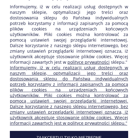
W przypadku uszkodzenia tego elementu, najlepszym
Informujemy, iż w celu realizacji usług dostępnych w
rozwiązaniem jest jego wymiana na nowy. W ofercie
naszym sklepie, optymalizacji jego treści oraz
posiadamy luki dachowe szklane w różnych rozmiarach do
dostosowania sklepu do Państwa indywidualnych
wyboru. W asortymencie dostępne są modele pochodzące od
potrzeb korzystamy z informacji zapisanych za pomocą
cenionego producenta Polmet. Oferowane produkty są
plików cookies na urządzeniach końcowych
wykonane z należytą starannością, dzięki czemu są szczelne i
użytkowników. Pliki cookies można kontrolować za
trwałe. Serdecznie zapraszamy do zapoznania się z
pomocą ustawień swojej przeglądarki internetowej.
asortymentem.
Dalsze korzystanie z naszego sklepu internetowego, bez
zmiany ustawień przeglądarki internetowej oznacza, iż
użytkownik akceptuje stosowanie plików cookies. Więcej
informacji zawartych jest w
polityce prywatności
sklepu.”
ZAKUPY
Informujemy, iż w celu realizacji usług dostępnych w
naszym sklepie, optymalizacji jego treści oraz
dostosowania sklepu do Państwa indywidualnych
POMOC
potrzeb korzystamy z informacji zapisanych za pomocą
plików cookies na urządzeniach końcowych
użytkowników. Pliki cookies można kontrolować za
MOJE KONTO
pomocą ustawień swojej przeglądarki internetowej.
Dalsze korzystanie z naszego sklepu internetowego, bez
zmiany ustawień przeglądarki internetowej oznacza, iż
INFORMACJE
użytkownik akceptuje stosowanie plików cookies. Więcej
informacji zawartych jest w polityce prywatności sklepu.”
SKLEP FIRMY:
ZAAKCEPTUJ TYLKO NIEZBĘDNE