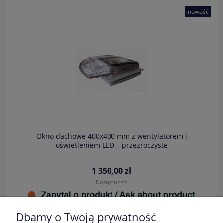
nowość
Okno dachowe 400x400 mm z wentylatorem i
oświetleniem LED – przezroczyste
1 350,00 zł
Dostępność:
Dbamy o Twoją prywatność