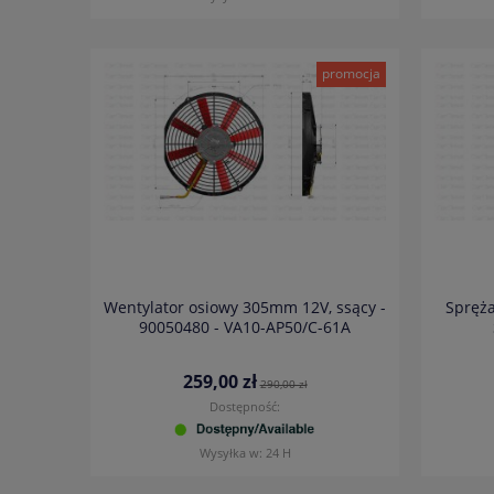
promocja
Wentylator osiowy 305mm 12V, ssący -
Spręża
90050480 - VA10-AP50/C-61A
259,00 zł
290,00 zł
Dostępność:
Wysyłka w:
24 H