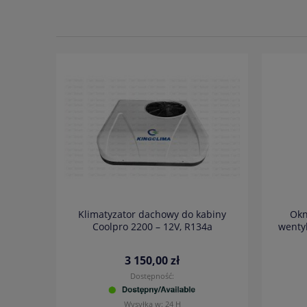
Klimatyzator dachowy do kabiny
Okn
Coolpro 2200 – 12V, R134a
wentyl
3 150,00 zł
Dostępność:
Wysyłka w:
24 H