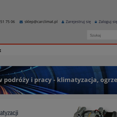
51 75 06
sklep@carclimat.pl
Zarejestruj się
Zaloguj si
t
 podróży i pracy - klimatyzacja, ogr