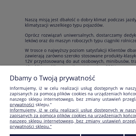
Naszą misją jest dbałość o dobry klimat podczas jazdy
klimatyzacji wszelkiego typu pojazdów.
Oprócz rozwiązań uniwersalnych, dostarczamy dedyk
leków) oraz do maszyn roboczych typu ciągniki rolnicz
W trosce o najwyższy poziom satysfakcji Klientów db
zawierają zarówno szeroko stosowane produkty-klasyki
12V przystosowaną do aut osobowych, minibusów, trak
48V, 80V, czy klimatyzacji postojowej na 230V.
Dbamy o Twoją prywatność
Klienci CarClimat mogą liczyć na kompetentne dorad
znajdziemy najlepsze rozwiązanie.
Informujemy, iż w celu realizacji usług dostępnych w nasz
zapisanych za pomocą plików cookies na urządzeniach końcow
naszego sklepu internetowego, bez zmiany ustawień przeglą
ZAKUPY
POMOC
prywatności
sklepu.”
Informujemy, iż w celu realizacji usług dostępnych w nasz
Czas realizacji zamówienia
Jak kupować?
zapisanych za pomocą plików cookies na urządzeniach końcow
naszego sklepu internetowego, bez zmiany ustawień przegląd
Formy płatności
Częste pytania
prywatności sklepu.”
Czas i koszty dostawy
Regulamin zakupów