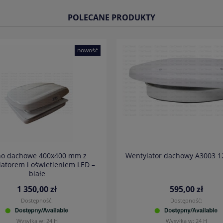
POLECANE PRODUKTY
nowość
o dachowe 400x400 mm z
Wentylator dachowy A3003 12
atorem i oświetleniem LED –
białe
1 350,00 zł
595,00 zł
Dostępność:
Dostępność:
Wysyłka w:
24 H
Wysyłka w:
24 H