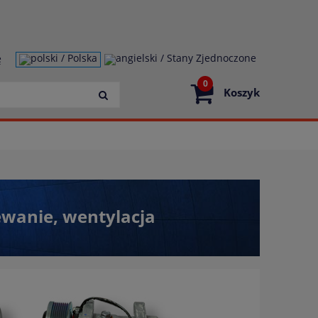
ę
0
Koszyk
zewanie, wentylacja