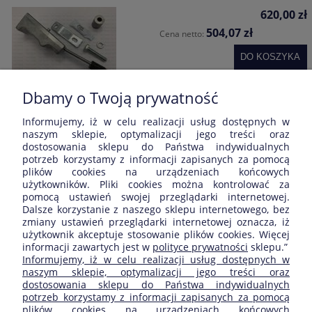
620,00 zł
504,07 zł
Cena netto:
DO KOSZYKA
Dbamy o Twoją prywatność
Informujemy, iż w celu realizacji usług dostępnych w
Opinie o produkcie (0)
naszym sklepie, optymalizacji jego treści oraz
dostosowania sklepu do Państwa indywidualnych
potrzeb korzystamy z informacji zapisanych za pomocą
Wyświetlane są wszystkie opinie (pozytywne i negatywne). Nie
plików cookies na urządzeniach końcowych
weryfikujemy, czy pochodzą one od klientów, którzy kupili dany
użytkowników. Pliki cookies można kontrolować za
produkt.
pomocą ustawień swojej przeglądarki internetowej.
Dalsze korzystanie z naszego sklepu internetowego, bez
zmiany ustawień przeglądarki internetowej oznacza, iż
użytkownik akceptuje stosowanie plików cookies. Więcej
informacji zawartych jest w
polityce prywatności
sklepu.”
ZAKUPY
Informujemy, iż w celu realizacji usług dostępnych w
naszym sklepie, optymalizacji jego treści oraz
dostosowania sklepu do Państwa indywidualnych
POMOC
potrzeb korzystamy z informacji zapisanych za pomocą
plików cookies na urządzeniach końcowych