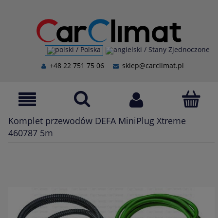
+48 22 751 75 06
sklep@carclimat.pl
Komplet przewodów DEFA MiniPlug Xtreme
460787 5m