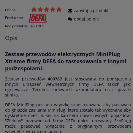
Ocena:
zapytaj o produkt
Producent:
dodaj opinię
Kod produktu:
460787
Opis
Zestaw przewodów elektrycznych MiniPlug
Xtreme firmy DEFA do zastosowania z innymi
podzespołami.
Zestaw przewodów
460787
jest stosowany do podłączenia
innych urządzeń wewnętrznych firmy DEFA takich jak:
ogrzewacze Termini, ładowarki akumulatora oraz grzałki
silnika.
DEFA MiniPlug posiada wtyczkę skonstruowaną aby pasowała
do gniazda zasilania MiniPlug, które zostało tak wykonane aby
dyskretnie mieściło się na karoserii nowoczesnych pojazdów.
"Zielony" przewód od firmy DEFA (także nazywany EcoPlug)
może pracować wyłącznie z oryginalnym przewodem
wewnętrznym (uziemionym).