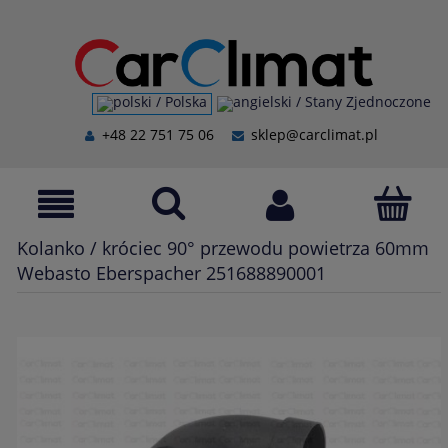
+48 22 751 75 06
sklep@carclimat.pl
Kolanko / króciec 90° przewodu powietrza 60mm
Webasto Eberspacher 251688890001