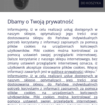
DO KOSZYKA
Dbamy o Twoją prywatność
Informujemy, iż w celu realizacji usług dostępnych w
Opinie o produkcie (0)
naszym sklepie, optymalizacji jego treści oraz
dostosowania sklepu do Państwa indywidualnych
potrzeb korzystamy z informacji zapisanych za pomocą
Wyświetlane są wszystkie opinie (pozytywne i negatywne). Nie
plików cookies na urządzeniach końcowych
weryfikujemy, czy pochodzą one od klientów, którzy kupili dany
użytkowników. Pliki cookies można kontrolować za
produkt.
pomocą ustawień swojej przeglądarki internetowej.
Dalsze korzystanie z naszego sklepu internetowego, bez
zmiany ustawień przeglądarki internetowej oznacza, iż
użytkownik akceptuje stosowanie plików cookies. Więcej
informacji zawartych jest w
polityce prywatności
sklepu.”
ZAKUPY
Informujemy, iż w celu realizacji usług dostępnych w
naszym sklepie, optymalizacji jego treści oraz
dostosowania sklepu do Państwa indywidualnych
POMOC
potrzeb korzystamy z informacji zapisanych za pomocą
plików cookies na urządzeniach końcowych
użytkowników. Pliki cookies można kontrolować za
MOJE KONTO
pomocą ustawień swojej przeglądarki internetowej.