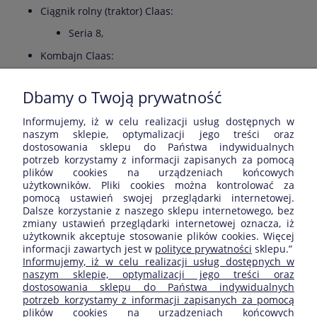
Ciągnik rolny (traktor) Claas:
Seria 8,
Kombajn Claas:
Mega Range / Early Lexion,
Seria Jaguar: 685 / 690 / 695SL.
Dbamy o Twoją prywatność
Informujemy, iż w celu realizacji usług dostępnych w
Opinie o produkcie (0)
naszym sklepie, optymalizacji jego treści oraz
dostosowania sklepu do Państwa indywidualnych
potrzeb korzystamy z informacji zapisanych za pomocą
Wyświetlane są wszystkie opinie (pozytywne i negatywne). Nie
plików cookies na urządzeniach końcowych
weryfikujemy, czy pochodzą one od klientów, którzy kupili dany
użytkowników. Pliki cookies można kontrolować za
produkt.
pomocą ustawień swojej przeglądarki internetowej.
Dalsze korzystanie z naszego sklepu internetowego, bez
zmiany ustawień przeglądarki internetowej oznacza, iż
użytkownik akceptuje stosowanie plików cookies. Więcej
informacji zawartych jest w
polityce prywatności
sklepu.”
ZAKUPY
Informujemy, iż w celu realizacji usług dostępnych w
naszym sklepie, optymalizacji jego treści oraz
dostosowania sklepu do Państwa indywidualnych
POMOC
potrzeb korzystamy z informacji zapisanych za pomocą
plików cookies na urządzeniach końcowych