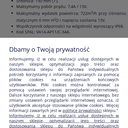
Średnica: 190 mm (7'),
Maksymalny pobór prądu: 7,4A / 13V,
3
Maksymalny wydatek powietrza: 722m
/h przy ciśnieniu
2
statycznym 0 mm H
O i napięciu zasilania 13V,
Współczynnik odporności na wilgotność wynoszący IP68,
Kod SPAL: VA14-AP11/C-34A.
Informacje dodatkowe
: Testy maksymalnej wydajności i
poboru prądu przeprowadzane przy napięciu zasilania 13V.
Dbamy o Twoją prywatność
Informujemy, iż w celu realizacji usług dostępnych w
Opinie o produkcie (0)
naszym sklepie, optymalizacji jego treści oraz
dostosowania sklepu do Państwa indywidualnych
potrzeb korzystamy z informacji zapisanych za pomocą
Wyświetlane są wszystkie opinie (pozytywne i negatywne). Nie
plików cookies na urządzeniach końcowych
weryfikujemy, czy pochodzą one od klientów, którzy kupili dany
użytkowników. Pliki cookies można kontrolować za
produkt.
pomocą ustawień swojej przeglądarki internetowej.
Dalsze korzystanie z naszego sklepu internetowego, bez
zmiany ustawień przeglądarki internetowej oznacza, iż
użytkownik akceptuje stosowanie plików cookies. Więcej
informacji zawartych jest w
polityce prywatności
sklepu.”
ZAKUPY
Informujemy, iż w celu realizacji usług dostępnych w
naszym sklepie, optymalizacji jego treści oraz
dostosowania sklepu do Państwa indywidualnych