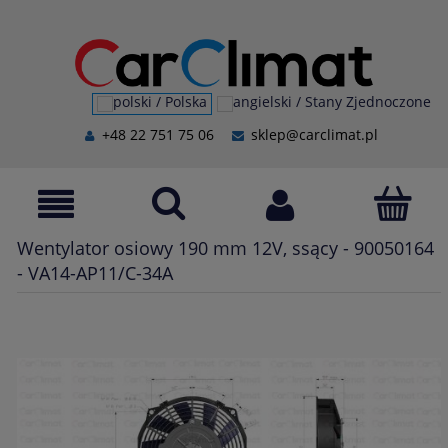
+48 22 751 75 06
sklep@carclimat.pl
Wentylator osiowy 190 mm 12V, ssący - 90050164
- VA14-AP11/C-34A