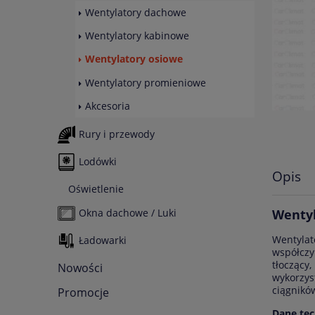
Wentylatory dachowe
Wentylatory kabinowe
Wentylatory osiowe
Wentylatory promieniowe
Akcesoria
Rury i przewody
Lodówki
Opis
Oświetlenie
Okna dachowe / Luki
Wentyl
Wentylat
Ładowarki
współczy
tłocząc
Nowości
wykorzy
ciągnikó
Promocje
Dane tec