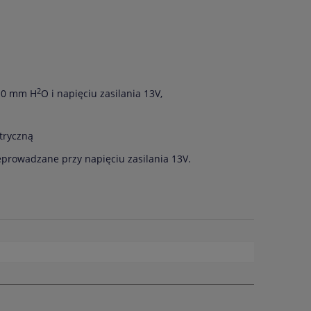
2
m 0 mm H
O i napięciu zasilania 13V,
ktryczną
eprowadzane przy napięciu zasilania 13V.