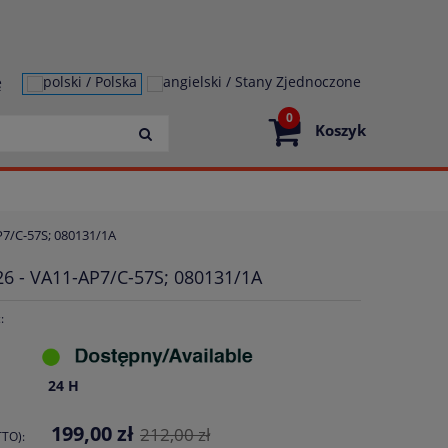
ę
0
Koszyk
P7/C-57S; 080131/1A
26 - VA11-AP7/C-57S; 080131/1A
:
24 H
199,00 zł
212,00 zł
TO):