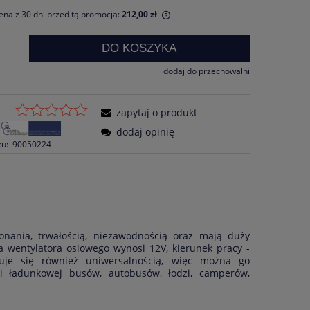
ena z 30 dni przed tą promocją:
212,00 zł
li produkt jest sprzedawany krócej niż
DO KOSZYKA
ni, wyświetlana jest najniższa cena od
entu, kiedy produkt pojawił się w
dodaj do przechowalni
zedaży.
zapytaj o produkt
dodaj opinię
tu:
90050224
onania, trwałością, niezawodnością oraz mają duży
a wentylatora osiowego wynosi 12V, kierunek pracy -
huje się również uniwersalnością, więc można go
ni ładunkowej busów, autobusów, łodzi, camperów,