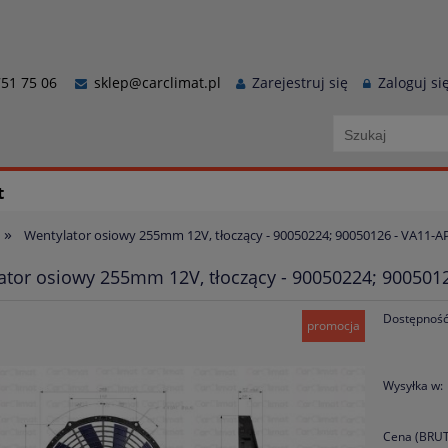
51 75 06
sklep@carclimat.pl
Zarejestruj się
Zaloguj si
t
»
Wentylator osiowy 255mm 12V, tłoczący - 90050224; 90050126 - VA11-A
ator osiowy 255mm 12V, tłoczący - 90050224; 900501
Dostępność
promocja
Wysyłka w:
Cena (BRUT