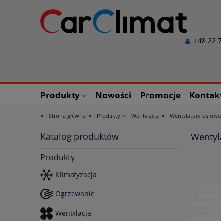
+48 22 7
Produkty
Nowości
Promocje
Kontak
»
»
»
»
Strona główna
Produkty
Wentylacja
Wentylatory osiowe
Katalog produktów
Wentyl
Produkty
Klimatyzacja
Ogrzewanie
Wentylacja