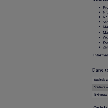
Pr
Nr.
Nap
Śre
Ma
Ma
Ws
Ko
Zam
Informa
Dane t
Napięcie za
Średnica w
Tryb pracy
Opinie