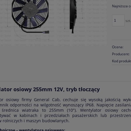
Najniższa c
Jeże
szt.
30 d
mom
spr
Ocena:
Producent:
Kod produk
ator osiowy 255mm 12V, tryb tłoczący
or osiowy firmy General Cab, cechuje się wysoką jakością wyk
nnik odporności na wilgotność wynoszący IP68. Napięcie zasilani
y, średnica wiatraka to 255mm (10"). Wentylator osiowy cec
stywać w kabinach i przedziałach pasażerskich lub przestrze
w rolniczych i maszyn budowlanych.
hniczne - wentylatora osiowego: