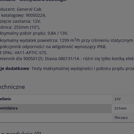
oducent: General Cab
 katalogowy: 90050224,
ięcie zasilania: 12V,
dnica: 255mm (10"),
ksymalny pobór prądu: 9,8A / 13V,
3
ksymalny wydatek powietrza: 1299 m
/h przy ciśnieniu statyczny
półczynnik odporności na wilgotność wynoszący IP68,
d SPAL: VA11-AP7/C-57S.
iennik dla 90050125; Diavia 080131/1A - różni się tylko kostką ele
cje dodatkowe
: Testy maksymalnej wydajności i poboru prądu prz
echniczne
silania
12V
entylatora
255mm
Tłoczący
 o produkcie (0)