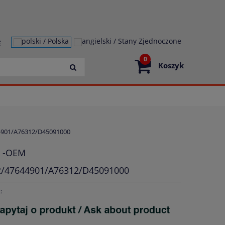
ę
0
Koszyk
44901/A76312/D45091000
n -OEM
2/47644901/A76312/D45091000
: