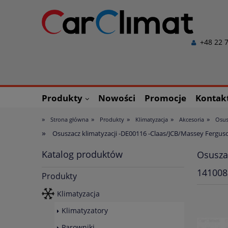
+48 22 7
Produkty
Nowości
Promocje
Kontak
»
»
»
»
»
Strona główna
Produkty
Klimatyzacja
Akcesoria
Osus
»
Osuszacz klimatyzacji -DE00116 -Claas/JCB/Massey Fer
Katalog produktów
Osusza
141008
Produkty
Klimatyzacja
Klimatyzatory
Parowniki