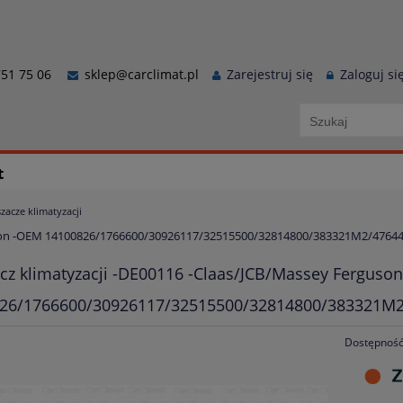
51 75 06
sklep@carclimat.pl
Zarejestruj się
Zaloguj si
t
zacze klimatyzacji
guson -OEM 14100826/1766600/30926117/32515500/32814800/383321M2/476
cz klimatyzacji -DE00116 -Claas/JCB/Massey Ferguso
26/1766600/30926117/32515500/32814800/383321M
Dostępność