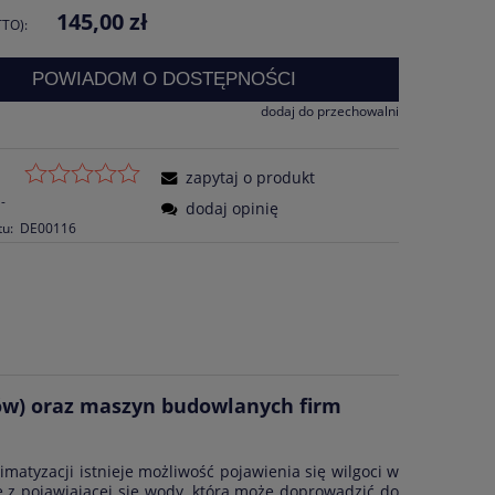
145,00 zł
TO):
POWIADOM O DOSTĘPNOŚCI
dodaj do przechowalni
zapytaj o produkt
-
dodaj opinię
tu:
DE00116
rów) oraz maszyn budowlanych firm
matyzacji istnieje możliwość pojawienia się wilgoci w
e z pojawiającej się wody, która może doprowadzić do