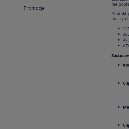
nie popr
Promocje
Produkt 
maszyn b
14
30
47
A7
Zastosow
Ko
Cią
Ma
Ci