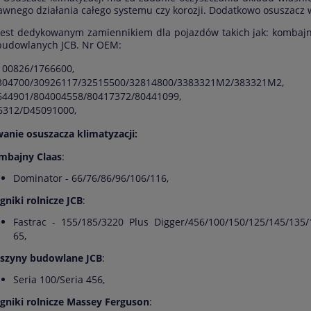
awnego działania całego systemu czy korozji. Dodatkowo osuszacz 
jest dedykowanym zamiennikiem dla pojazdów takich jak: kombajn
udowlanych JCB. Nr OEM:
100826/1766600,
304700/30926117/32515500/32814800/3383321M2/383321M2,
644901/804004558/80417372/80441099,
6312/D45091000,
anie osuszacza klimatyzacji:
mbajny Claas
:
Dominator - 66/76/86/96/106/116,
gniki rolnicze JCB
:
Fastrac - 155/185/3220 Plus Digger/456/100/150/125/145/135/
65,
szyny budowlane JCB
:
Seria 100/Seria 456,
ągniki rolnicze Massey Ferguson
: