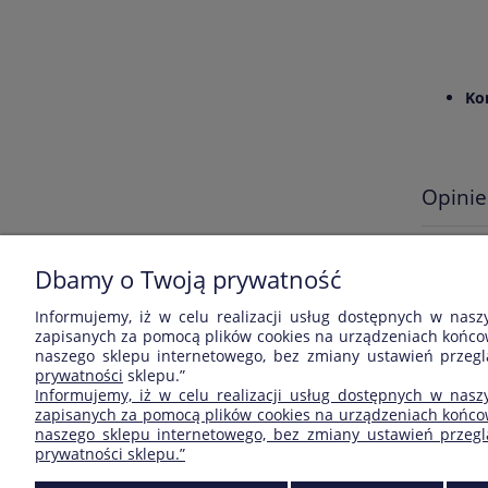
Ko
Opinie
Wyświetl
Dbamy o Twoją prywatność
produkt.
Informujemy, iż w celu realizacji usług dostępnych w nasz
zapisanych za pomocą plików cookies na urządzeniach końcow
naszego sklepu internetowego, bez zmiany ustawień przeglą
ZAKUPY
POMOC
prywatności
sklepu.”
Informujemy, iż w celu realizacji usług dostępnych w nasz
Czas realizacji zamówienia
Jak kupować?
zapisanych za pomocą plików cookies na urządzeniach końcow
naszego sklepu internetowego, bez zmiany ustawień przegląd
Formy płatności
Częste pytania
prywatności sklepu.”
Czas i koszty dostawy
Regulamin zakupów