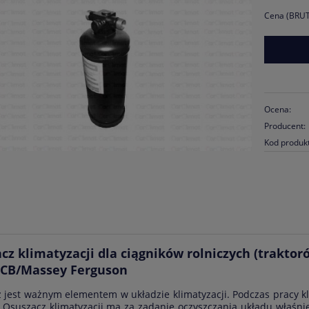
Cena (BRUT
Ocena:
Producent:
Kod produk
cz klimatyzacji dla ciągników rolniczych (trakto
JCB/Massey Ferguson
 jest ważnym elementem w układzie klimatyzacji. Podczas pracy kli
. Osuszacz klimatyzacji ma za zadanie oczyszczania układu właśni