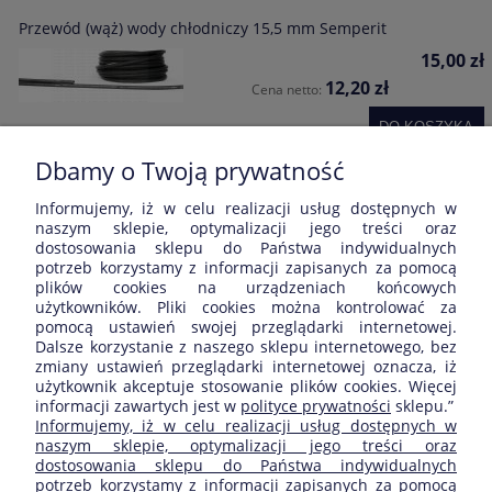
Przewód (wąż) wody chłodniczy 15,5 mm Semperit
15,00 zł
12,20 zł
Cena netto:
DO KOSZYKA
Dbamy o Twoją prywatność
Informujemy, iż w celu realizacji usług dostępnych w
Opinie o produkcie (0)
naszym sklepie, optymalizacji jego treści oraz
dostosowania sklepu do Państwa indywidualnych
potrzeb korzystamy z informacji zapisanych za pomocą
Wyświetlane są wszystkie opinie (pozytywne i negatywne). Nie
plików cookies na urządzeniach końcowych
weryfikujemy, czy pochodzą one od klientów, którzy kupili dany
użytkowników. Pliki cookies można kontrolować za
produkt.
pomocą ustawień swojej przeglądarki internetowej.
Dalsze korzystanie z naszego sklepu internetowego, bez
zmiany ustawień przeglądarki internetowej oznacza, iż
użytkownik akceptuje stosowanie plików cookies. Więcej
informacji zawartych jest w
polityce prywatności
sklepu.”
ZAKUPY
Informujemy, iż w celu realizacji usług dostępnych w
naszym sklepie, optymalizacji jego treści oraz
dostosowania sklepu do Państwa indywidualnych
POMOC
potrzeb korzystamy z informacji zapisanych za pomocą