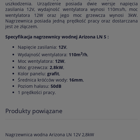
uszkodzenia. Urządzenie posiada dwie wersje napięcia
zasilania 12V, wydajność wentylatora wynosi 110m
/h, moc
3
wentylatora 12W oraz jego moc grzewcza wynosi 3kW.
Nagrzewnica posiada jedną prędkość pracy oraz dostarczana
jest ze złączem.
Specyfikacja nagrzewnicy wodnej Arizona LN S :
Napięcie zasilania:
12V
,
3
Wydajność wentylatora:
110m
/h
,
Moc wentylatora:
12W
,
Moc grzewcza:
2,8kW
,
Kolor panelu:
grafit
,
Średnica króćców wody:
16mm
,
Poziom hałasu:
50dB
1 prędkości pracy.
Produkty powiązane
Nagrzewnica wodna Arizona LN 12V 2,8kW