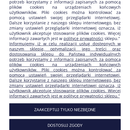
potrzeb korzystamy z informacji zapisanych za pomocą
Wyświetlane są wszystkie opinie (pozytywne i negatywne). Nie
plików cookies na urządzeniach końcowych
weryfikujemy, czy pochodzą one od klientów, którzy kupili dany
użytkowników. Pliki cookies można kontrolować za
produkt.
pomocą ustawień swojej przeglądarki internetowej.
Dalsze korzystanie z naszego sklepu internetowego, bez
zmiany ustawień przeglądarki internetowej oznacza, iż
użytkownik akceptuje stosowanie plików cookies. Więcej
informacji zawartych jest w
polityce prywatności
sklepu.”
ZAKUPY
Informujemy, iż w celu realizacji usług dostępnych w
naszym sklepie, optymalizacji jego treści oraz
dostosowania sklepu do Państwa indywidualnych
POMOC
potrzeb korzystamy z informacji zapisanych za pomocą
plików cookies na urządzeniach końcowych
użytkowników. Pliki cookies można kontrolować za
MOJE KONTO
pomocą ustawień swojej przeglądarki internetowej.
Dalsze korzystanie z naszego sklepu internetowego, bez
zmiany ustawień przeglądarki internetowej oznacza, iż
INFORMACJE
użytkownik akceptuje stosowanie plików cookies. Więcej
informacji zawartych jest w polityce prywatności sklepu.”
SKLEP FIRMY:
ZAAKCEPTUJ TYLKO NIEZBĘDNE
DOSTOSUJ ZGODY
| ul. Ogrodowa 27/29 | 05-092 Łomianki | Masovian