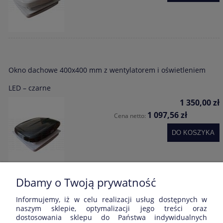
Okno dachowe 400x400 mm z wentylatorem i oświetleniem
LED – czarne
1 350,00 zł
1 097,56 zł
Cena netto:
DO KOSZYKA
Dbamy o Twoją prywatność
Informujemy, iż w celu realizacji usług dostępnych w
Opinie o produkcie (0)
naszym sklepie, optymalizacji jego treści oraz
dostosowania sklepu do Państwa indywidualnych