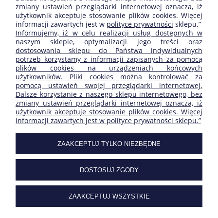
zmiany ustawień przeglądarki internetowej oznacza, iż
użytkownik akceptuje stosowanie plików cookies. Więcej
informacji zawartych jest w
polityce prywatności
sklepu.”
ZAKUPY
Informujemy, iż w celu realizacji usług dostępnych w
naszym sklepie, optymalizacji jego treści oraz
dostosowania sklepu do Państwa indywidualnych
POMOC
potrzeb korzystamy z informacji zapisanych za pomocą
plików cookies na urządzeniach końcowych
użytkowników. Pliki cookies można kontrolować za
MOJE KONTO
pomocą ustawień swojej przeglądarki internetowej.
Dalsze korzystanie z naszego sklepu internetowego, bez
zmiany ustawień przeglądarki internetowej oznacza, iż
INFORMACJE
użytkownik akceptuje stosowanie plików cookies. Więcej
informacji zawartych jest w polityce prywatności sklepu.”
SKLEP FIRMY:
ZAAKCEPTUJ TYLKO NIEZBĘDNE
DOSTOSUJ ZGODY
| ul. Ogrodowa 27/29 | 05-092 Łomianki | Masovian
Voivodeship | tel.
227517506
| e-mail:
sklep@carclimat.pl
| NIP:
1182112230
ZAAKCEPTUJ WSZYSTKIE