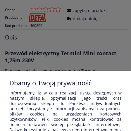
Ocena:
zapytaj o produkt
Producent:
dodaj opinię
Kod produktu:
460860
Opis
Przewód elektryczny Termini Mini contact
1,75m 230V
Przewód zasilający ogrzewacz wnętrza Termini.
Dbamy o Twoją prywatność
Informujemy, iż w celu realizacji usług dostępnych w
Opinie o produkcie (0)
naszym sklepie, optymalizacji jego treści oraz
dostosowania sklepu do Państwa indywidualnych
potrzeb korzystamy z informacji zapisanych za pomocą
Wyświetlane są wszystkie opinie (pozytywne i negatywne). Nie
plików cookies na urządzeniach końcowych
weryfikujemy, czy pochodzą one od klientów, którzy kupili dany
użytkowników. Pliki cookies można kontrolować za
produkt.
pomocą ustawień swojej przeglądarki internetowej.
Dalsze korzystanie z naszego sklepu internetowego, bez