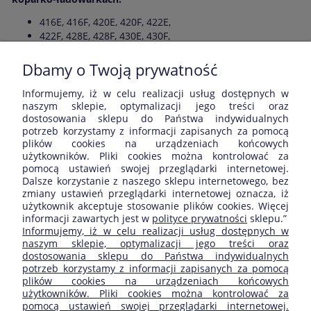
416E, 416F, 420E, 420F, 422E,
422F, 428E, 428F, 430E, 430F,
432E, 432F, 434E, 434F, 442E,
444E, 444F
Dbamy o Twoją prywatność
Informujemy, iż w celu realizacji usług dostępnych w
Opinie o produkcie (0)
naszym sklepie, optymalizacji jego treści oraz
dostosowania sklepu do Państwa indywidualnych
potrzeb korzystamy z informacji zapisanych za pomocą
Wyświetlane są wszystkie opinie (pozytywne i negatywne). Nie
plików cookies na urządzeniach końcowych
weryfikujemy, czy pochodzą one od klientów, którzy kupili dany
użytkowników. Pliki cookies można kontrolować za
produkt.
pomocą ustawień swojej przeglądarki internetowej.
Dalsze korzystanie z naszego sklepu internetowego, bez
zmiany ustawień przeglądarki internetowej oznacza, iż
użytkownik akceptuje stosowanie plików cookies. Więcej
informacji zawartych jest w
polityce prywatności
sklepu.”
ZAKUPY
Informujemy, iż w celu realizacji usług dostępnych w
naszym sklepie, optymalizacji jego treści oraz
dostosowania sklepu do Państwa indywidualnych
POMOC
potrzeb korzystamy z informacji zapisanych za pomocą
plików cookies na urządzeniach końcowych
użytkowników. Pliki cookies można kontrolować za
MOJE KONTO
pomocą ustawień swojej przeglądarki internetowej.