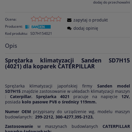
dodaj do przechowalni
Ocena:
zapytaj o produkt
Producent:
dodaj opinię
Kod produktu:
SD7H154021
Opis
Sprężarka klimatyzacji Sanden SD7H15
(4021) dla koparek CATERPILLAR
Sprężarka klimatyzacji japońskiej firmy
Sanden model
SD7H15
znajdzie zastosowanie w układach klimatyzacji maszyn
:
Caterpillar.
Sprężarka 4021
pracuje na napięcie
12V,
posiada
koło pasowe PV8 o średnicy 119mm.
Numer OEM
przypisany do urządzenie wg. modelu maszyn
budowlanych:
299-2212
,
300-4277,395-2123,
Zastosowanie
w maszynach budowlanych
CATERPILLAR
koparko-ładowarkach: