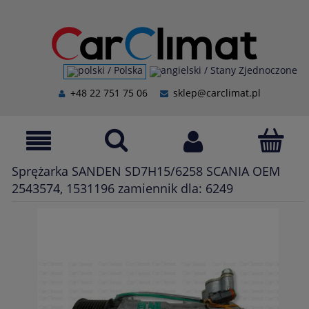
+48 22 751 75 06
sklep@carclimat.pl
Sprężarka SANDEN SD7H15/6258 SCANIA OEM
2543574, 1531196 zamiennik dla: 6249