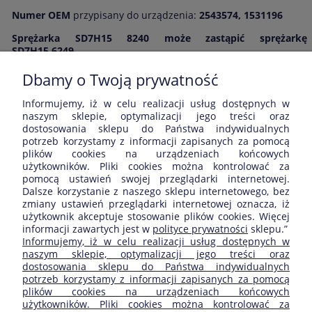
Numer OEM
przypisany do urządzenia:
2543574, 1531196
Sprężarka SD7H15 8240 może zastąpić sprężarkę
SD7H15 6249
Dbamy o Twoją prywatność
Informujemy, iż w celu realizacji usług dostępnych w
Opinie o produkcie (0)
naszym sklepie, optymalizacji jego treści oraz
dostosowania sklepu do Państwa indywidualnych
potrzeb korzystamy z informacji zapisanych za pomocą
Wyświetlane są wszystkie opinie (pozytywne i negatywne). Nie
plików cookies na urządzeniach końcowych
weryfikujemy, czy pochodzą one od klientów, którzy kupili dany
użytkowników. Pliki cookies można kontrolować za
produkt.
pomocą ustawień swojej przeglądarki internetowej.
Dalsze korzystanie z naszego sklepu internetowego, bez
zmiany ustawień przeglądarki internetowej oznacza, iż
użytkownik akceptuje stosowanie plików cookies. Więcej
informacji zawartych jest w
polityce prywatności
sklepu.”
ZAKUPY
Informujemy, iż w celu realizacji usług dostępnych w
naszym sklepie, optymalizacji jego treści oraz
dostosowania sklepu do Państwa indywidualnych
POMOC
potrzeb korzystamy z informacji zapisanych za pomocą
plików cookies na urządzeniach końcowych
użytkowników. Pliki cookies można kontrolować za
MOJE KONTO