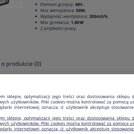
Element grzejny:
48V ,
Moc wentylatora:
50W,
Wydajność wentylatora:
205m3/h
,
Moc grzewcza:
1,8kW
2 prędkości pracy.
 o produkcie (0)
ane są wszystkie opinie (pozytywne i negatywne). Nie weryfikuje
ym sklepie, optymalizacji jego treści oraz dostosowania sklepu
ych użytkowników. Pliki cookies można kontrolować za pomocą usta
darki internetowej oznacza, iż użytkownik akceptuje stosowanie
MOJE KONTO
INFORMACJE
ym sklepie, optymalizacji jego treści oraz dostosowania sklepu
Logowanie
O nas
ych użytkowników. Pliki cookies można kontrolować za pomocą usta
arki internetowej oznacza, iż użytkownik akceptuje stosowanie 
Moje zamówienia
Kontakt