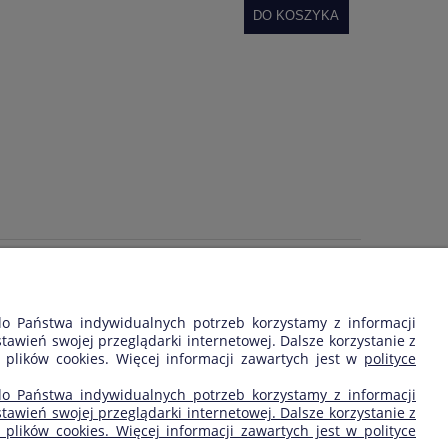
DO KOSZYKA
my, czy pochodzą one od klientów, którzy kupili dany
 do Państwa indywidualnych potrzeb korzystamy z informacji
wień swojej przeglądarki internetowej. Dalsze korzystanie z
 plików cookies. Więcej informacji zawartych jest w
polityce
SKLEP FIRMY:
 do Państwa indywidualnych potrzeb korzystamy z informacji
wień swojej przeglądarki internetowej. Dalsze korzystanie z
plików cookies. Więcej informacji zawartych jest w polityce