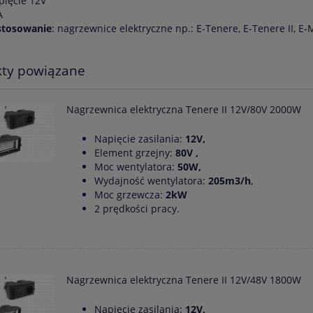
pięcie 12V
A
stosowanie
: nagrzewnice elektryczne np.: E-Tenere, E-Tenere II, E-
ty powiązane
Nagrzewnica elektryczna Tenere II 12V/80V 2000W
Napięcie zasilania:
12V,
Element grzejny:
80V ,
Moc wentylatora:
50W,
Wydajność wentylatora:
205m3/h
,
Moc grzewcza:
2kW
2 prędkości pracy.
Nagrzewnica elektryczna Tenere II 12V/48V 1800W
Napięcie zasilania:
12V,