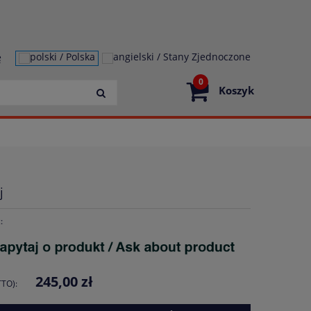
ę
0
Koszyk
j
:
245,00 zł
TO):