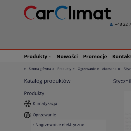
+48 22 7
Produkty
Nowości
Promocje
Kontak
»
»
»
»
»
Styc
Strona główna
Produkty
Ogrzewanie
Akcesoria
Katalog produktów
Styczni
Produkty
Klimatyzacja
Ogrzewanie
Nagrzewnice elektryczne