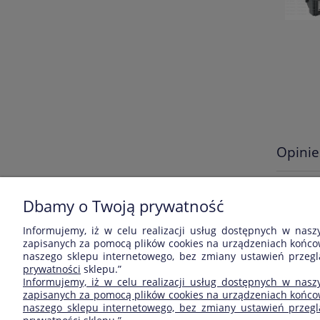
Opinie
Wyświetl
produkt.
Dbamy o Twoją prywatność
Informujemy, iż w celu realizacji usług dostępnych w nasz
zapisanych za pomocą plików cookies na urządzeniach końcow
naszego sklepu internetowego, bez zmiany ustawień przeglą
ZAKUPY
POMOC
prywatności
sklepu.”
Informujemy, iż w celu realizacji usług dostępnych w nasz
Czas realizacji zamówienia
Jak kupować?
zapisanych za pomocą plików cookies na urządzeniach końcow
naszego sklepu internetowego, bez zmiany ustawień przegląd
Formy płatności
Częste pytania