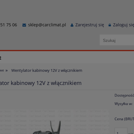
51 75 06
sklep@carclimat.pl
Zarejestruj się
Zaloguj si
t
»
Wentylator kabinowy 12V z włącznikiem
owe
ator kabinowy 12V z włącznikiem
Dostępność
Wysyłka w:
Cena (BRUT
szt.