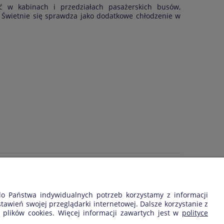
ć w kabinach i przedziałach pasażerskich busów,
 Świetnie się sprawdza jako dodatkowe chłodzenie w
my, czy pochodzą one od klientów, którzy kupili dany
 do Państwa indywidualnych potrzeb korzystamy z informacji
wień swojej przeglądarki internetowej. Dalsze korzystanie z
 plików cookies. Więcej informacji zawartych jest w
polityce
SKLEP FIRMY: