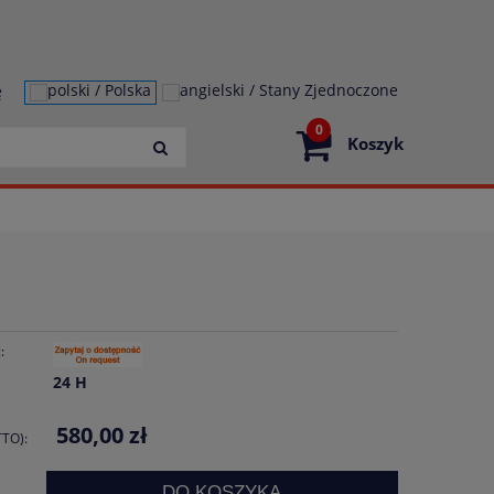
ę
0
Koszyk
:
24 H
580,00 zł
TO):
DO KOSZYKA