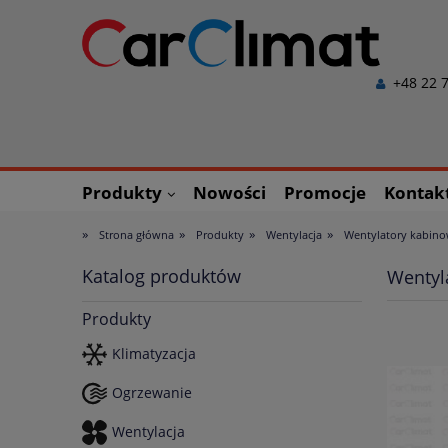
+48 22 7
Produkty
Nowości
Promocje
Kontak
»
»
»
»
Strona główna
Produkty
Wentylacja
Wentylatory kabin
Katalog produktów
Wentyl
Produkty
Klimatyzacja
Ogrzewanie
Wentylacja