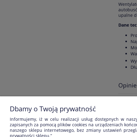
Wentyla
autobusó
upalne d
Dane tec
Pro
Nap
Mo
Wag
Wy
Dł
Opinie
Wyświetl
produkt.
Dbamy o Twoją prywatność
Informujemy, iż w celu realizacji usług dostępnych w nasz
zapisanych za pomocą plików cookies na urządzeniach końcow
naszego sklepu internetowego, bez zmiany ustawień przeglą
ZAKUPY
POMOC
prywatności
sklepu.”