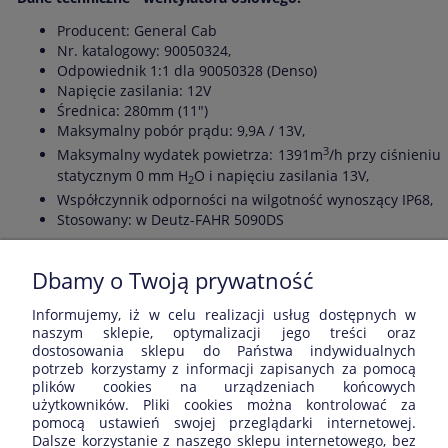
Producent: General Cab
Nr. katalogowy: 90050324,
Odpowiednik 1:1 dla 90050328 (Denso)
Napięcie zasilania: 12V
Średnica: 280mm (11")
Maksymalny pobór prądu: 9,9A / 13V,
3
Maksymalny wydatek powietrza: 1391m
/h przy ciśnieniu
statycznym 0 mm H
O i napięciu zasilania 13V,
2
Współczynnik odporności na wilgotność wynoszący IP68,
Stosowany: w Deutz-FAHR 5090DS
Informacje dodatkowe
: Testy maksymalnej wydajności i
poboru prądu przeprowadzane przy napięciu zasilania 13V.
Dbamy o Twoją prywatność
Informujemy, iż w celu realizacji usług dostępnych w
Opinie o produkcie (0)
naszym sklepie, optymalizacji jego treści oraz
dostosowania sklepu do Państwa indywidualnych
potrzeb korzystamy z informacji zapisanych za pomocą
Wyświetlane są wszystkie opinie (pozytywne i negatywne). Nie
plików cookies na urządzeniach końcowych
weryfikujemy, czy pochodzą one od klientów, którzy kupili dany
użytkowników. Pliki cookies można kontrolować za
produkt.
pomocą ustawień swojej przeglądarki internetowej.
Dalsze korzystanie z naszego sklepu internetowego, bez