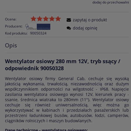
dodaj do przechowalni
Ocena:
zapytaj o produkt
Producent:
dodaj opinię
Kod produktu:
90050324
Opis
Wentylator osiowy 280 mm 12V, tryb ssący /
odpowiednik 90050328
Wentylator osiowy firmy General Cab, cechuje się wysoką
jakością wykonania, trwałością, niezawodnością oraz dużym
współczynnikiem odporności na wilgotność - IP68. Napięcie
zasilania wentylatora osiowego wynosi 12V, kierunek pracy -
ssanie, średnica wiatraka to 280mm (11"). Wentylator osiowy
cechuje się również uniwersalnością, więc można go
wykorzystywać w kabinach i przedziałach pasażerskich lub
przestrzeni ładunkowej busów, autobusów, łodzi, camperów,
ciągników rolniczych i maszyn budowlanych.
Dane techniczne - wentylatora osiowego: