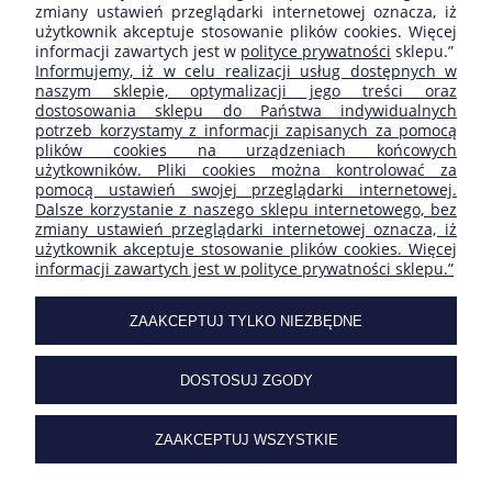
zmiany ustawień przeglądarki internetowej oznacza, iż
użytkownik akceptuje stosowanie plików cookies. Więcej
informacji zawartych jest w
polityce prywatności
sklepu.”
ZAKUPY
Informujemy, iż w celu realizacji usług dostępnych w
naszym sklepie, optymalizacji jego treści oraz
dostosowania sklepu do Państwa indywidualnych
POMOC
potrzeb korzystamy z informacji zapisanych za pomocą
plików cookies na urządzeniach końcowych
użytkowników. Pliki cookies można kontrolować za
MOJE KONTO
pomocą ustawień swojej przeglądarki internetowej.
Dalsze korzystanie z naszego sklepu internetowego, bez
zmiany ustawień przeglądarki internetowej oznacza, iż
INFORMACJE
użytkownik akceptuje stosowanie plików cookies. Więcej
informacji zawartych jest w polityce prywatności sklepu.”
SKLEP FIRMY:
ZAAKCEPTUJ TYLKO NIEZBĘDNE
DOSTOSUJ ZGODY
| ul. Ogrodowa 27/29 | 05-092 Łomianki | Masovian
Voivodeship | tel.
227517506
| e-mail:
sklep@carclimat.pl
| NIP:
1182112230
ZAAKCEPTUJ WSZYSTKIE