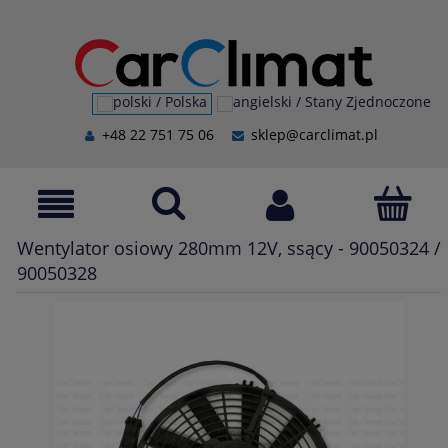
+48 22 751 75 06
sklep@carclimat.pl
Wentylator osiowy 280mm 12V, ssący - 90050324 /
90050328