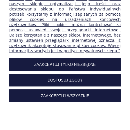
MOJE KONTO
naszym sklepie, optymalizacji jego treści oraz
dostosowania sklepu do Państwa indywidualnych
potrzeb korzystamy z informacji zapisanych za pomocą
INFORMACJE
plików cookies na urządzeniach końcowych
użytkowników. Pliki cookies można kontrolować za
pomocą ustawień swojej przeglądarki internetowej.
SKLEP FIRMY:
Dalsze korzystanie z naszego sklepu internetowego, bez
zmiany ustawień przeglądarki internetowej oznacza, iż
użytkownik akceptuje stosowanie plików cookies. Więcej
informacji zawartych jest w polityce prywatności sklepu.”
| ul. Ogrodowa 27/29 | 05-092 Łomianki | Masovian
Voivodeship | tel.
227517506
| e-mail:
sklep@carclimat.pl
| NIP:
1182112230
ZAAKCEPTUJ TYLKO NIEZBĘDNE
DOSTOSUJ ZGODY
POKAŻ PEŁNĄ WERSJĘ STRONY
ZAAKCEPTUJ WSZYSTKIE
Sklep internetowy Shoper.pl