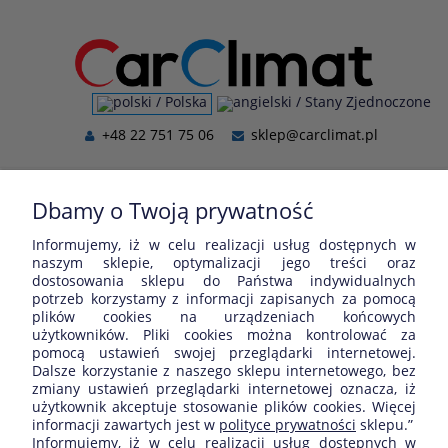
+48 22 751 75 06
sklep@carclimat.pl
Dbamy o Twoją prywatność
Informujemy, iż w celu realizacji usług dostępnych w
naszym sklepie, optymalizacji jego treści oraz
Nie znaleziono produktów spełniających podane kryteria.
dostosowania sklepu do Państwa indywidualnych
potrzeb korzystamy z informacji zapisanych za pomocą
plików cookies na urządzeniach końcowych
użytkowników. Pliki cookies można kontrolować za
ZAKUPY
pomocą ustawień swojej przeglądarki internetowej.
Dalsze korzystanie z naszego sklepu internetowego, bez
zmiany ustawień przeglądarki internetowej oznacza, iż
POMOC
użytkownik akceptuje stosowanie plików cookies. Więcej
informacji zawartych jest w
polityce prywatności
sklepu.”
Informujemy, iż w celu realizacji usług dostępnych w