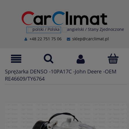
+48 22 751 75 06
sklep@carclimat.pl
Sprężarka DENSO -10PA17C -John Deere -OEM
RE46609/TY6764