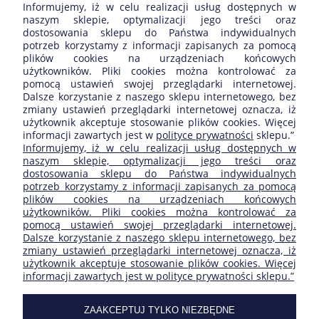
Informujemy, iż w celu realizacji usług dostępnych w
Opinie o produkcie (0)
naszym sklepie, optymalizacji jego treści oraz
dostosowania sklepu do Państwa indywidualnych
potrzeb korzystamy z informacji zapisanych za pomocą
Wyświetlane są wszystkie opinie (pozytywne i negatywne). Nie
plików cookies na urządzeniach końcowych
weryfikujemy, czy pochodzą one od klientów, którzy kupili dany
użytkowników. Pliki cookies można kontrolować za
produkt.
pomocą ustawień swojej przeglądarki internetowej.
Dalsze korzystanie z naszego sklepu internetowego, bez
zmiany ustawień przeglądarki internetowej oznacza, iż
użytkownik akceptuje stosowanie plików cookies. Więcej
informacji zawartych jest w
polityce prywatności
sklepu.”
ZAKUPY
Informujemy, iż w celu realizacji usług dostępnych w
naszym sklepie, optymalizacji jego treści oraz
dostosowania sklepu do Państwa indywidualnych
POMOC
potrzeb korzystamy z informacji zapisanych za pomocą
plików cookies na urządzeniach końcowych
użytkowników. Pliki cookies można kontrolować za
MOJE KONTO
pomocą ustawień swojej przeglądarki internetowej.
Dalsze korzystanie z naszego sklepu internetowego, bez
zmiany ustawień przeglądarki internetowej oznacza, iż
INFORMACJE
użytkownik akceptuje stosowanie plików cookies. Więcej
informacji zawartych jest w polityce prywatności sklepu.”
SKLEP FIRMY:
ZAAKCEPTUJ TYLKO NIEZBĘDNE