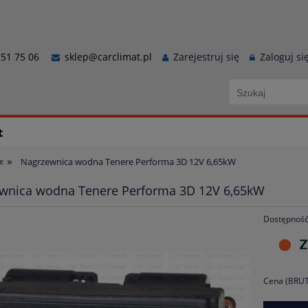
51 75 06
sklep@carclimat.pl
Zarejestruj się
Zaloguj si
t
»
Nagrzewnica wodna Tenere Performa 3D 12V 6,65kW
e
wnica wodna Tenere Performa 3D 12V 6,65kW
Dostępność
Cena (BRUT