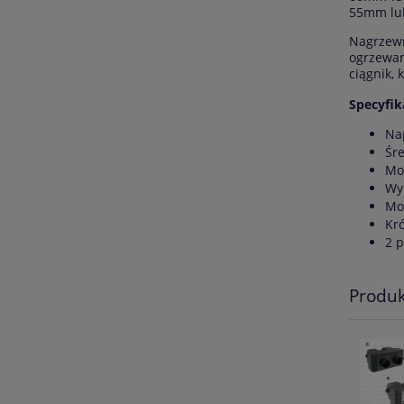
55mm lu
Nagrzew
ogrzewan
ciągnik,
Specyfik
Nap
Śr
Mo
Wy
Mo
Kr
2 p
Produk