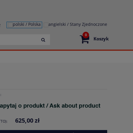
ę
0
Koszyk
:
625,00 zł
TO):