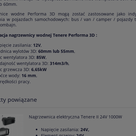
b 60mm.
nice wodne Performa 3D mogą zostać zastosowane jako ind
ia w pojazdach samochodowych: bus / van / camper / pojazdy tr
 kombajn.
acja nagrzewnicy wodnej Tenere Performa 3D :
ięcie zasilania:
12V
,
ednica wylotów 3D:
60mm lub 55mm
,
c wentylatora 3D:
85W
,
dajność wentylatora 3D:
314m3/h
,
c grzewcza 3D:
6,65kW
óćce wody:
16 mm
,
rędkości pracy.
ty powiązane
Nagrzewnica elektryczna Tenere II 24V 1000W
Napięcie zasilania:
24V,
Element grzejny:
24V ,