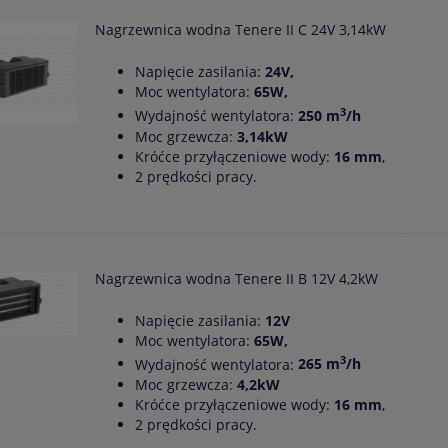
Nagrzewnica wodna Tenere II C 24V 3,14kW
Napięcie zasilania:
24V,
Moc wentylatora:
65W,
3
Wydajność wentylatora:
250 m
/h
Moc grzewcza:
3,14kW
Króćce przyłączeniowe wody:
16 mm
,
2 prędkości pracy.
Nagrzewnica wodna Tenere II B 12V 4,2kW
Napięcie zasilania:
12V
Moc wentylatora:
65W,
3
Wydajność wentylatora:
265 m
/h
Moc grzewcza:
4,2kW
Króćce przyłączeniowe wody:
16 mm
,
2 prędkości pracy.