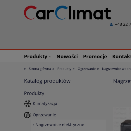
+48 22 7
Produkty
Nowości
Promocje
Kontak
»
»
»
»
Strona główna
Produkty
Ogrzewanie
Nagrzewnice wodn
Katalog produktów
Nagrze
Produkty
Klimatyzacja
Ogrzewanie
Nagrzewnice elektryczne