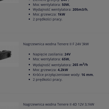
Moc wentylatora:
50W,
Wydajność wentylatora:
205m3/h
,
Moc grzewcza:
1kW
2 prędkości pracy.
Nagrzewnica wodna Tenere II F 24V 3kW
Napięcie zasilania:
24V
Moc wentylatora:
65W,
3
Wydajność wentylatora:
265 m
/h
Moc grzewcza:
4,2kW
Króćce przyłączeniowe wody:
16 mm
,
2 prędkości pracy.
Nagrzewnica wodna Tenere II 4D 12V 3,1kW