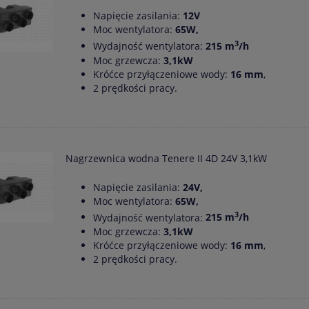
Napięcie zasilania:
12V
Moc wentylatora:
65W,
3
Wydajność wentylatora:
215 m
/h
Moc grzewcza:
3,1kW
Króćce przyłączeniowe wody:
16 mm
,
2 prędkości pracy.
Nagrzewnica wodna Tenere II 4D 24V 3,1kW
Napięcie zasilania:
24V,
Moc wentylatora:
65W,
3
Wydajność wentylatora:
215 m
/h
Moc grzewcza:
3,1kW
Króćce przyłączeniowe wody:
16 mm
,
2 prędkości pracy.