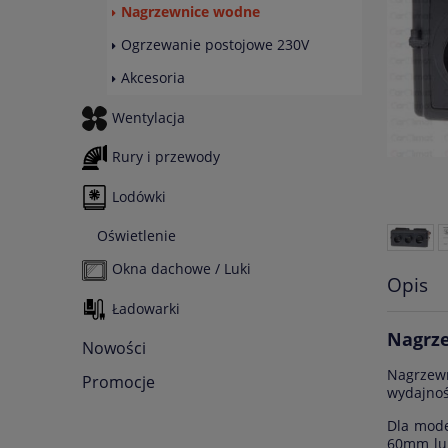
Nagrzewnice wodne
Ogrzewanie postojowe 230V
Akcesoria
Wentylacja
Rury i przewody
Lodówki
Oświetlenie
Okna dachowe / Luki
Opis
Ładowarki
Nagrze
Nowości
Nagrzewn
Promocje
wydajnoś
Dla mode
60mm lub