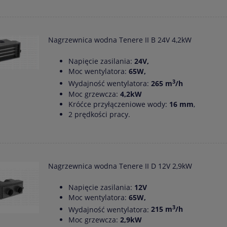
Nagrzewnica wodna Tenere II B 24V 4,2kW
Napięcie zasilania:
24V,
Moc wentylatora:
65W,
3
Wydajność wentylatora:
265 m
/h
Moc grzewcza:
4,2kW
Króćce przyłączeniowe wody:
16 mm
,
2 prędkości pracy.
Nagrzewnica wodna Tenere II D 12V 2,9kW
Napięcie zasilania:
12V
Moc wentylatora:
65W,
3
Wydajność wentylatora:
215 m
/h
Moc grzewcza:
2,9kW