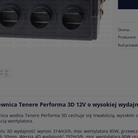
Ocena:
Producent:
Kod produk
wnica Tenere Performa 3D 12V o wysokiej wydajn
ica wodna Tenere Performa 3D cechuje się trwałością, wysokim 
cią wentylatora.
lu 3D wydajność wynosi 314m3/h, moc wentylatora 85W, grzewcza
 50mm. Wersja 4D wydajność 297m3/h, moc wentylatora 80W oraz 