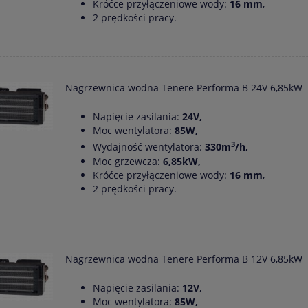
Króćce przyłączeniowe wody:
16 mm
,
2 prędkości pracy.
Nagrzewnica wodna Tenere Performa B 24V 6,85kW
Napięcie zasilania:
24V,
Moc wentylatora:
85W,
3
Wydajność wentylatora:
330m
/h,
Moc grzewcza:
6,85kW,
Króćce przyłączeniowe wody:
16 mm
,
2 prędkości pracy.
Nagrzewnica wodna Tenere Performa B 12V 6,85kW
Napięcie zasilania:
12V
,
Moc wentylatora:
85W,