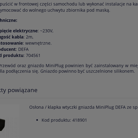
puścić w frontowej części samochodu lub wykonać instalacje na ka
zymocować do wolnego uchwytu zbiornika pod maską.
hniczne:
pięcie elektryczne
: ~230V,
ugość kabla
: 2m,
stosowanie
: wewnętrzne.
oducent
: DEFA
d produktu
: 704561
rzewód oraz gniazdo MiniPlug powinien być zainstalowany w miej
dla podłączenia się. Gniazdo powinno być uszczelnione silikonem.
ty powiązane
Osłona / klapka wtyczki gniazda MiniPlug DEFA ze s
Kod produktu: 418901