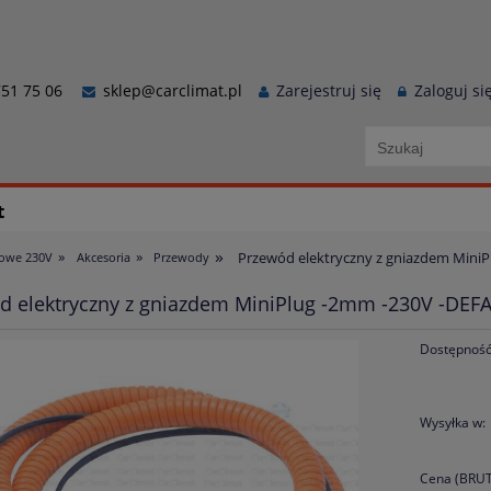
51 75 06
sklep@carclimat.pl
Zarejestruj się
Zaloguj si
t
»
»
»
Przewód elektryczny z gniazdem Mini
jowe 230V
Akcesoria
Przewody
d elektryczny z gniazdem MiniPlug -2mm -230V -DEF
Dostępność
Wysyłka w:
Cena (BRUT