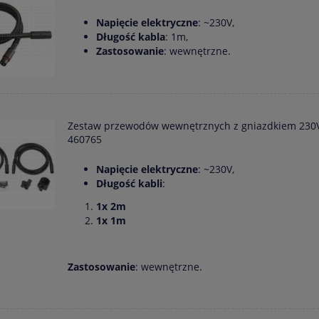
Napięcie elektryczne
: ~230V,
Długość kabla
: 1m,
Zastosowanie
: wewnętrzne.
Zestaw przewodów wewnętrznych z gniazdkiem 230
460765
Napięcie elektryczne
: ~230V,
Długość kabli
:
1x 2m
1x 1m
Zastosowanie
: wewnętrzne.