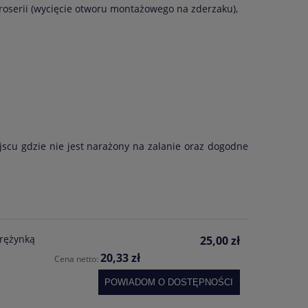
roserii (wycięcie otworu montażowego na zderzaku),
scu gdzie nie jest narażony na zalanie oraz dogodne
prężynką
25,00 zł
20,33 zł
Cena netto:
POWIADOM O DOSTĘPNOŚCI