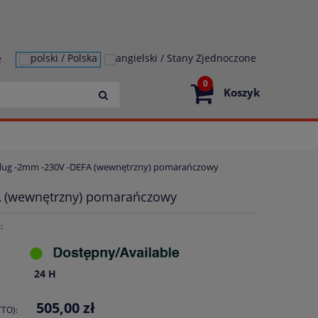
ę
0
Koszyk
Plug -2mm -230V -DEFA (wewnętrzny) pomarańczowy
A (wewnętrzny) pomarańczowy
:
24 H
505,00 zł
TO):