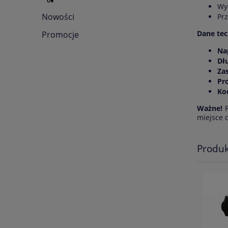
Wy
Nowości
Pr
Dane tec
Promocje
Na
Dł
Za
Pr
Ko
Ważne!
P
miejsce 
Produk