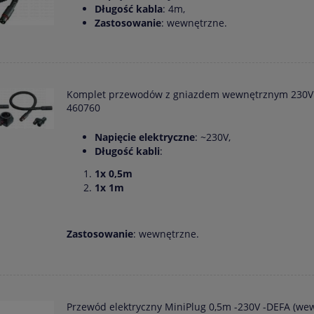
Długość kabla
: 4m,
Zastosowanie
: wewnętrzne.
Komplet przewodów z gniazdem wewnętrznym 230V
460760
Napięcie elektryczne
: ~230V,
Długość kabli
:
1x 0,5m
1x 1m
Zastosowanie
: wewnętrzne.
Przewód elektryczny MiniPlug 0,5m -230V -DEFA (we