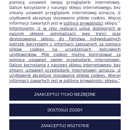
produkt.
pomocą ustawień swojej przeglądarki internetowej.
Dalsze korzystanie z naszego sklepu internetowego, bez
zmiany ustawień przeglądarki internetowej oznacza, iż
użytkownik akceptuje stosowanie plików cookies. Więcej
informacji zawartych jest w
polityce prywatności
sklepu.”
ZAKUPY
Informujemy, iż w celu realizacji usług dostępnych w
naszym sklepie, optymalizacji jego treści oraz
dostosowania sklepu do Państwa indywidualnych
POMOC
potrzeb korzystamy z informacji zapisanych za pomocą
plików cookies na urządzeniach końcowych
użytkowników. Pliki cookies można kontrolować za
MOJE KONTO
pomocą ustawień swojej przeglądarki internetowej.
Dalsze korzystanie z naszego sklepu internetowego, bez
zmiany ustawień przeglądarki internetowej oznacza, iż
INFORMACJE
użytkownik akceptuje stosowanie plików cookies. Więcej
informacji zawartych jest w polityce prywatności sklepu.”
SKLEP FIRMY:
ZAAKCEPTUJ TYLKO NIEZBĘDNE
DOSTOSUJ ZGODY
| ul. Ogrodowa 27/29 | 05-092 Łomianki | Masovian
Voivodeship | tel.
227517506
| e-mail:
sklep@carclimat.pl
| NIP:
1182112230
ZAAKCEPTUJ WSZYSTKIE