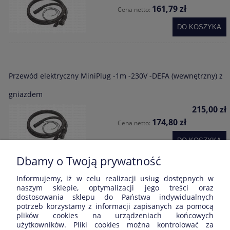
161,79 zł
Cena netto:
DO KOSZYKA
Przewód elektryczny MiniPlug -1m -230V -DEFA (wewnętrzny) z
gniazdem
215,00 zł
174,80 zł
Cena netto:
DO KOSZYKA
Dbamy o Twoją prywatność
Informujemy, iż w celu realizacji usług dostępnych w
Opinie o produkcie (0)
naszym sklepie, optymalizacji jego treści oraz
dostosowania sklepu do Państwa indywidualnych
potrzeb korzystamy z informacji zapisanych za pomocą
Wyświetlane są wszystkie opinie (pozytywne i negatywne). Nie
plików cookies na urządzeniach końcowych
weryfikujemy, czy pochodzą one od klientów, którzy kupili dany
użytkowników. Pliki cookies można kontrolować za