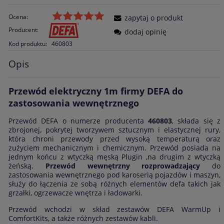
Ocena:
zapytaj o produkt
Producent:
dodaj opinię
Kod produktu:
460803
Opis
Przewód elektryczny 1m firmy DEFA do
zastosowania wewnętrznego
Przewód DEFA o numerze producenta
460803
, składa się z
zbrojonej, pokrytej tworzywem sztucznym i elastycznej rury,
która chroni przewody przed wysoką temperaturą oraz
zużyciem mechanicznym i chemicznym. Przewód posiada na
jednym końcu z wtyczką męską Plugin ,na drugim z wtyczką
żeńską.
Przewód wewnętrzny rozprowadzający
do
zastosowania wewnętrznego pod karoserią pojazdów i maszyn,
służy do łączenia ze sobą różnych elementów defa takich jak
grzałki, ogrzewacze wnętrza i ładowarki.
Przewód wchodzi w skład zestawów DEFA WarmUp i
ComfortKits, a także różnych zestawów kabli.