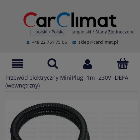
+48 22 751 75 06
sklep@carclimat.pl
Przewód elektryczny MiniPlug -1m -230V -DEFA
(wewnętrzny)