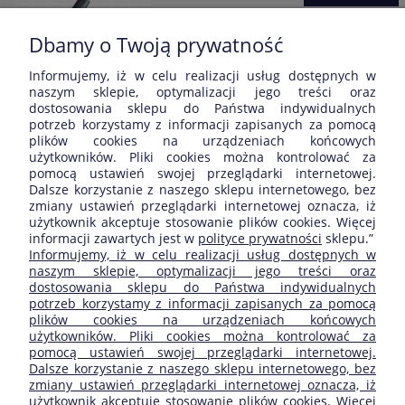
Dbamy o Twoją prywatność
Informujemy, iż w celu realizacji usług dostępnych w
Opinie o produkcie (0)
naszym sklepie, optymalizacji jego treści oraz
dostosowania sklepu do Państwa indywidualnych
potrzeb korzystamy z informacji zapisanych za pomocą
Wyświetlane są wszystkie opinie (pozytywne i negatywne). Nie
plików cookies na urządzeniach końcowych
weryfikujemy, czy pochodzą one od klientów, którzy kupili dany
użytkowników. Pliki cookies można kontrolować za
produkt.
pomocą ustawień swojej przeglądarki internetowej.
Dalsze korzystanie z naszego sklepu internetowego, bez
zmiany ustawień przeglądarki internetowej oznacza, iż
użytkownik akceptuje stosowanie plików cookies. Więcej
informacji zawartych jest w
polityce prywatności
sklepu.”
ZAKUPY
Informujemy, iż w celu realizacji usług dostępnych w
naszym sklepie, optymalizacji jego treści oraz
dostosowania sklepu do Państwa indywidualnych
POMOC
potrzeb korzystamy z informacji zapisanych za pomocą
plików cookies na urządzeniach końcowych
użytkowników. Pliki cookies można kontrolować za
MOJE KONTO
pomocą ustawień swojej przeglądarki internetowej.
Dalsze korzystanie z naszego sklepu internetowego, bez
zmiany ustawień przeglądarki internetowej oznacza, iż
INFORMACJE
użytkownik akceptuje stosowanie plików cookies. Więcej