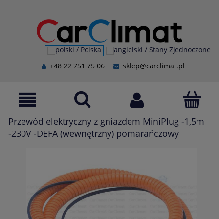
+48 22 751 75 06
sklep@carclimat.pl
Przewód elektryczny z gniazdem MiniPlug -1,5m
-230V -DEFA (wewnętrzny) pomarańczowy