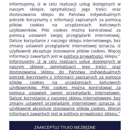
Informujemy, iż w celu realizacji usług dostępnych w
Opinie o produkcie (0)
naszym sklepie, optymalizacji jego treści oraz
dostosowania sklepu do Państwa indywidualnych
potrzeb korzystamy z informacji zapisanych za pomocą
Wyświetlane są wszystkie opinie (pozytywne i negatywne). Nie
plików cookies na urządzeniach końcowych
weryfikujemy, czy pochodzą one od klientów, którzy kupili dany
użytkowników. Pliki cookies można kontrolować za
produkt.
pomocą ustawień swojej przeglądarki internetowej.
Dalsze korzystanie z naszego sklepu internetowego, bez
zmiany ustawień przeglądarki internetowej oznacza, iż
użytkownik akceptuje stosowanie plików cookies. Więcej
informacji zawartych jest w
polityce prywatności
sklepu.”
ZAKUPY
Informujemy, iż w celu realizacji usług dostępnych w
naszym sklepie, optymalizacji jego treści oraz
dostosowania sklepu do Państwa indywidualnych
POMOC
potrzeb korzystamy z informacji zapisanych za pomocą
plików cookies na urządzeniach końcowych
użytkowników. Pliki cookies można kontrolować za
MOJE KONTO
pomocą ustawień swojej przeglądarki internetowej.
Dalsze korzystanie z naszego sklepu internetowego, bez
zmiany ustawień przeglądarki internetowej oznacza, iż
INFORMACJE
użytkownik akceptuje stosowanie plików cookies. Więcej
informacji zawartych jest w polityce prywatności sklepu.”
SKLEP FIRMY:
ZAAKCEPTUJ TYLKO NIEZBĘDNE