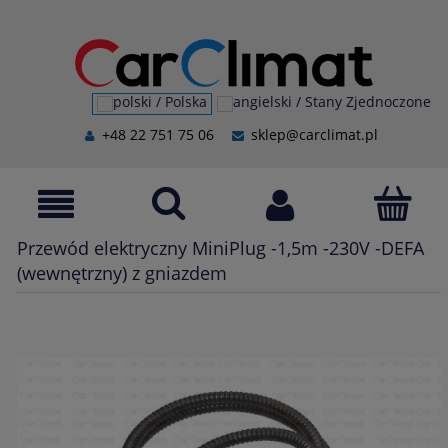
+48 22 751 75 06
sklep@carclimat.pl
Przewód elektryczny MiniPlug -1,5m -230V -DEFA
(wewnętrzny) z gniazdem