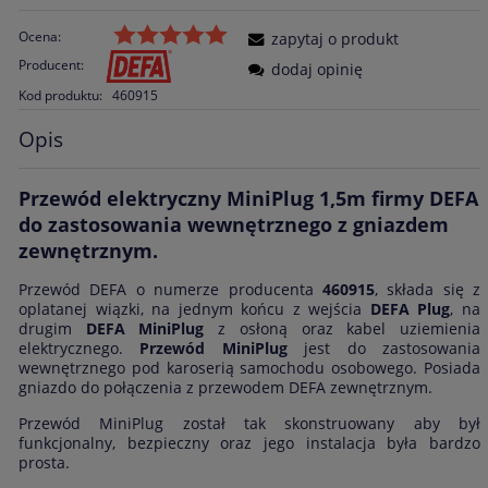
Ocena:
zapytaj o produkt
Producent:
dodaj opinię
Kod produktu:
460915
Opis
Przewód elektryczny MiniPlug 1,5m firmy DEFA
do zastosowania wewnętrznego z gniazdem
zewnętrznym.
Przewód DEFA o numerze producenta
460915
, składa się z
oplatanej wiązki, na jednym końcu z wejścia
DEFA Plug
, na
drugim
DEFA MiniPlug
z osłoną oraz kabel uziemienia
elektrycznego.
Przewód MiniPlug
jest do zastosowania
wewnętrznego pod karoserią samochodu osobowego. Posiada
gniazdo do połączenia z przewodem DEFA zewnętrznym.
Przewód MiniPlug został tak skonstruowany aby był
funkcjonalny, bezpieczny oraz jego instalacja była bardzo
prosta.