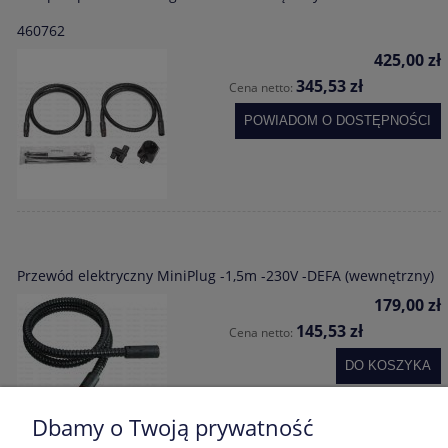
460762
425,00 zł
345,53 zł
Cena netto:
POWIADOM O DOSTĘPNOŚCI
Przewód elektryczny MiniPlug -1,5m -230V -DEFA (wewnętrzny)
179,00 zł
145,53 zł
Cena netto:
DO KOSZYKA
Dbamy o Twoją prywatność