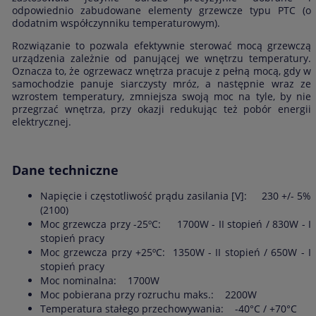
odpowiednio zabudowane elementy grzewcze typu PTC (o
dodatnim współczynniku temperaturowym).
Rozwiązanie to pozwala efektywnie sterować mocą grzewczą
urządzenia zależnie od panującej we wnętrzu temperatury.
Oznacza to, że ogrzewacz wnętrza pracuje z pełną mocą, gdy w
samochodzie panuje siarczysty mróz, a następnie wraz ze
wzrostem temperatury, zmniejsza swoją moc na tyle, by nie
przegrzać wnętrza, przy okazji redukując też pobór energii
elektrycznej.
Dane techniczne
Napięcie i częstotliwość prądu zasilania [V]: 230 +/- 5%
(2100)
Moc grzewcza przy -25ºC: 1700W - II stopień / 830W - I
stopień pracy
Moc grzewcza przy +25ºC: 1350W - II stopień / 650W - I
stopień pracy
Moc nominalna: 1700W
Moc pobierana przy rozruchu maks.: 2200W
Temperatura stałego przechowywania: -40°C / +70°C