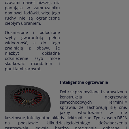
czasami nawet niższej, niż
panująca w zamrażalniku
domowej lodówki, więc jego
ruchy nie są ograniczone
ciepłym ubraniem.
Odśnieżone i odlodzone
szyby gwarantują pełną
widoczność, a do tego
zwalniają z obawy, że
niezbyt dokładne
odśnieżenie szyb może
skutkować mandatem i
punktami karnymi.
Inteligentne ogrzewanie
Dobrze przemyślana i sprawdzona
konstrukcja nagrzewnic
samochodowych Termini™
sprawia, że zachowują się one,
jakby wbudowano w nie
kosztowne, inteligentne układy elektroniczne. Tymczasem DEFA
na podstawie kilkudziesięcioletniego doświadczenia
zastosowała jedynie bardzo precyzyjnie dobrane i