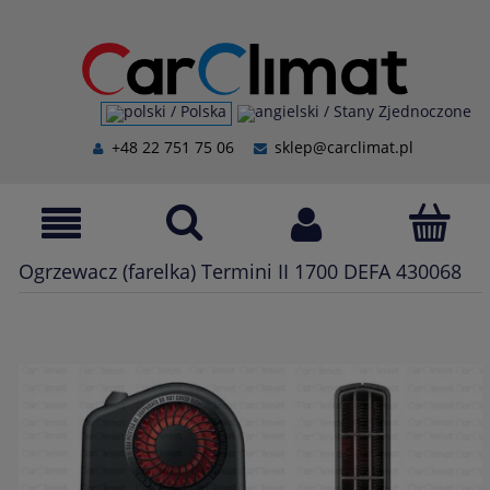
+48 22 751 75 06
sklep@carclimat.pl
Ogrzewacz (farelka) Termini II 1700 DEFA 430068