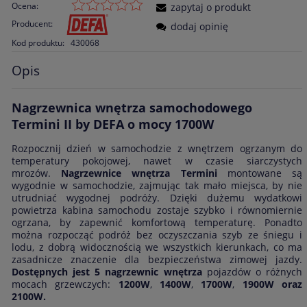
Ocena:
zapytaj o produkt
Producent:
dodaj opinię
Kod produktu:
430068
Opis
Nagrzewnica wnętrza samochodowego
Termini II by DEFA o mocy 1700W
Rozpocznij dzień w samochodzie z wnętrzem ogrzanym do
temperatury pokojowej, nawet w czasie siarczystych
mrozów.
Nagrzewnice wnętrza Termini
montowane są
wygodnie w samochodzie, zajmując tak mało miejsca, by nie
utrudniać wygodnej podróży. Dzięki dużemu wydatkowi
powietrza kabina samochodu zostaje szybko i równomiernie
ogrzana, by zapewnić komfortową temperaturę. Ponadto
można rozpocząć podróż bez oczyszczania szyb ze śniegu i
lodu, z dobrą widocznością we wszystkich kierunkach, co ma
zasadnicze znaczenie dla bezpieczeństwa zimowej jazdy.
Dostępnych jest 5 nagrzewnic wnętrza
pojazdów o różnych
mocach grzewczych:
1200W
,
1400W
,
1700W
,
1900W oraz
2100W.