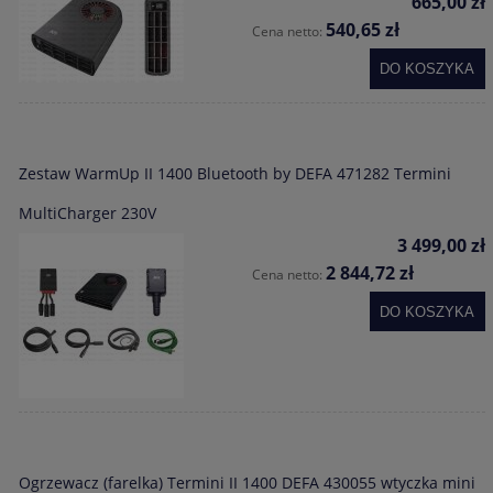
665,00 zł
540,65 zł
Cena netto:
DO KOSZYKA
Zestaw WarmUp II 1400 Bluetooth by DEFA 471282 Termini
MultiCharger 230V
3 499,00 zł
2 844,72 zł
Cena netto:
DO KOSZYKA
Ogrzewacz (farelka) Termini II 1400 DEFA 430055 wtyczka mini