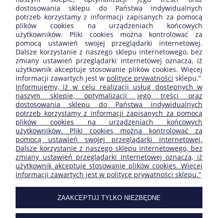
dostosowania sklepu do Państwa indywidualnych
potrzeb korzystamy z informacji zapisanych za pomocą
Wyświetlane są wszystkie opinie (pozytywne i negatywne). Nie
plików cookies na urządzeniach końcowych
weryfikujemy, czy pochodzą one od klientów, którzy kupili dany
użytkowników. Pliki cookies można kontrolować za
produkt.
pomocą ustawień swojej przeglądarki internetowej.
Dalsze korzystanie z naszego sklepu internetowego, bez
zmiany ustawień przeglądarki internetowej oznacza, iż
użytkownik akceptuje stosowanie plików cookies. Więcej
informacji zawartych jest w
polityce prywatności
sklepu.”
ZAKUPY
Informujemy, iż w celu realizacji usług dostępnych w
naszym sklepie, optymalizacji jego treści oraz
dostosowania sklepu do Państwa indywidualnych
POMOC
potrzeb korzystamy z informacji zapisanych za pomocą
plików cookies na urządzeniach końcowych
użytkowników. Pliki cookies można kontrolować za
MOJE KONTO
pomocą ustawień swojej przeglądarki internetowej.
Dalsze korzystanie z naszego sklepu internetowego, bez
zmiany ustawień przeglądarki internetowej oznacza, iż
INFORMACJE
użytkownik akceptuje stosowanie plików cookies. Więcej
informacji zawartych jest w polityce prywatności sklepu.”
SKLEP FIRMY:
ZAAKCEPTUJ TYLKO NIEZBĘDNE