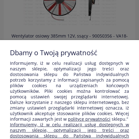
Wentylator osiowy 385mm 12V, ssący - 90050356 - VA18-
AP70/LL-41A
Dbamy o Twoją prywatność
355,00 zł
Informujemy, iż w celu realizacji usług dostępnych w
Dostępność:
naszym sklepie, optymalizacji jego treści oraz
dostosowania sklepu do Państwa indywidualnych
potrzeb korzystamy z informacji zapisanych za pomocą
Wysyłka w:
24 H
plików cookies na urządzeniach końcowych
użytkowników. Pliki cookies można kontrolować za
pomocą ustawień swojej przeglądarki internetowej.
Dalsze korzystanie z naszego sklepu internetowego, bez
«
1
2
3
»
zmiany ustawień przeglądarki internetowej oznacza, iż
użytkownik akceptuje stosowanie plików cookies. Więcej
informacji zawartych jest w
polityce prywatności
sklepu.”
ZAKUPY
Informujemy, iż w celu realizacji usług dostępnych w
naszym sklepie, optymalizacji jego treści oraz
dostosowania sklepu do Państwa indywidualnych