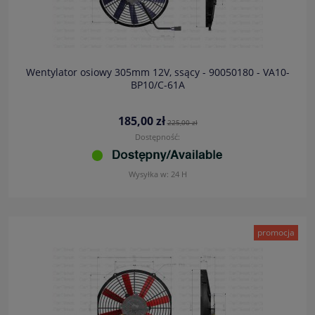
Wentylator osiowy 305mm 12V, ssący - 90050180 - VA10-
BP10/C-61A
185,00 zł
225,00 zł
Dostępność:
Wysyłka w:
24 H
promocja