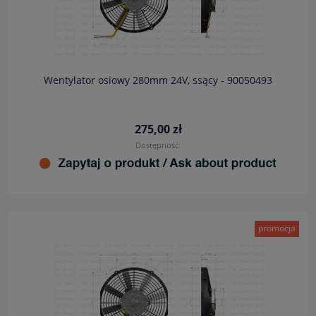
Wentylator osiowy 280mm 24V, ssący - 90050493
275,00 zł
Dostępność:
promocja