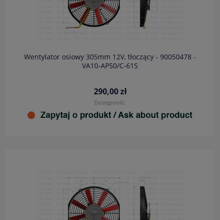
Wentylator osiowy 305mm 12V, tłoczący - 90050478 -
VA10-AP50/C-61S
290,00 zł
Dostępność: