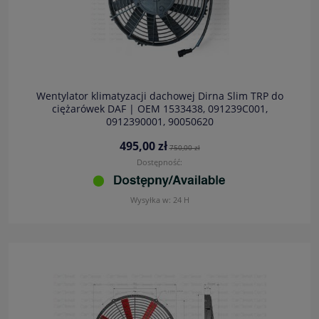
Wentylator klimatyzacji dachowej Dirna Slim TRP do
ciężarówek DAF | OEM 1533438, 091239C001,
0912390001, 90050620
495,00 zł
750,00 zł
Dostępność:
Wysyłka w:
24 H