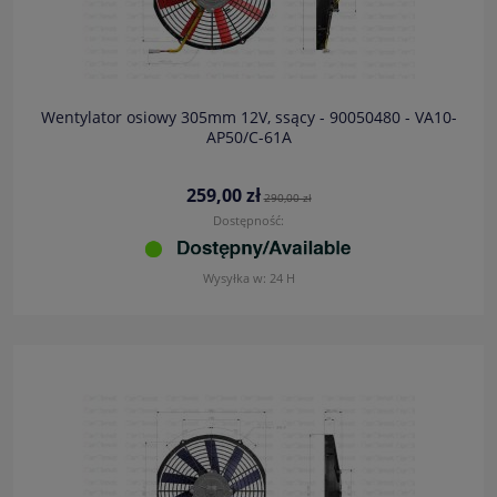
Wentylator osiowy 305mm 12V, ssący - 90050480 - VA10-
AP50/C-61A
259,00 zł
290,00 zł
Dostępność:
Wysyłka w:
24 H