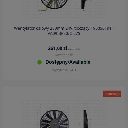
Wentylator osiowy 280mm 24V, tłoczący - 90050191 -
VA09-BP50/C-27S
261,00 zł
275,00 zł
Dostępność:
Wysyłka w:
24 H
promocja