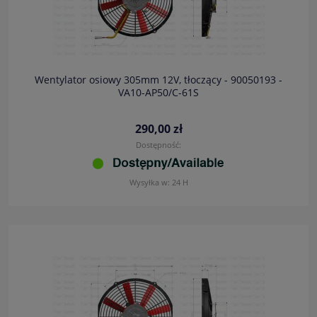
Wentylator osiowy 305mm 12V, tłoczący - 90050193 -
VA10-AP50/C-61S
290,00 zł
Dostępność:
Wysyłka w:
24 H