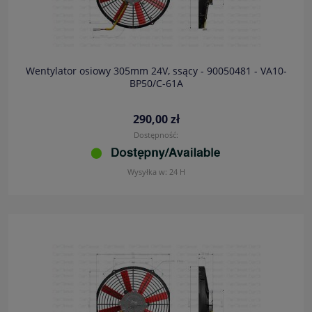
Wentylator osiowy 305mm 24V, ssący - 90050481 - VA10-
BP50/C-61A
290,00 zł
Dostępność:
Wysyłka w:
24 H