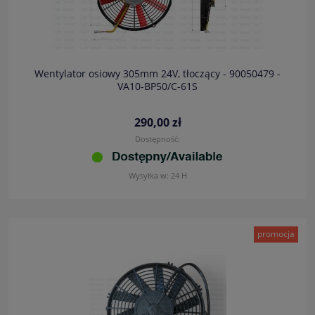
Wentylator osiowy 305mm 24V, tłoczący - 90050479 -
VA10-BP50/C-61S
290,00 zł
Dostępność:
Wysyłka w:
24 H
promocja