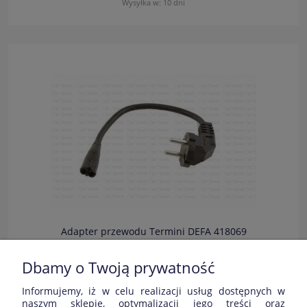
Wysyłka w:
10 dni
Adapter przewodu Termini DEFA 418069
Dbamy o Twoją prywatność
45,00 zł
Informujemy, iż w celu realizacji usług dostępnych w
Dostępność:
naszym sklepie, optymalizacji jego treści oraz