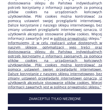
dostosowania sklepu do Państwa indywidualnych
potrzeb korzystamy z informacji zapisanych za pomocą
Wysyłka w:
24 H
plików cookies na urządzeniach końcowych
użytkowników. Pliki cookies można kontrolować za
pomocą ustawień swojej przeglądarki internetowej.
Dalsze korzystanie z naszego sklepu internetowego, bez
«
1
2
»
zmiany ustawień przeglądarki internetowej oznacza, iż
użytkownik akceptuje stosowanie plików cookies. Więcej
informacji zawartych jest w
polityce prywatności
sklepu.”
ZAKUPY
Informujemy, iż w celu realizacji usług dostępnych w
naszym sklepie, optymalizacji jego treści oraz
dostosowania sklepu do Państwa indywidualnych
POMOC
potrzeb korzystamy z informacji zapisanych za pomocą
plików cookies na urządzeniach końcowych
użytkowników. Pliki cookies można kontrolować za
MOJE KONTO
pomocą ustawień swojej przeglądarki internetowej.
Dalsze korzystanie z naszego sklepu internetowego, bez
zmiany ustawień przeglądarki internetowej oznacza, iż
INFORMACJE
użytkownik akceptuje stosowanie plików cookies. Więcej
informacji zawartych jest w polityce prywatności sklepu.”
SKLEP FIRMY:
ZAAKCEPTUJ TYLKO NIEZBĘDNE